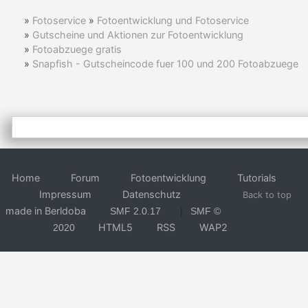
»
Fotoservice
»
Fotoentwicklung und Fotoservice
»
Gutscheine und Aktionen zur Fotoentwicklung
»
Fotoabzuege gratis
»
Snapfish - Gutscheincode fuer 100 und 200 Fotoabzuege
Home
Forum
Fotoentwicklung
Tutorials
Impressum
Datenschutz
Back to top
made in Berldoba
SMF 2.0.17
SMF ©
|
HTML5
RSS
WAP2
2020