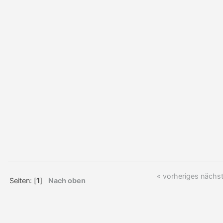
« vorheriges
nächst
Seiten: [
1
]
Nach oben