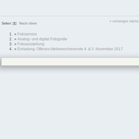
« vorheriges
nächs
Seiten: [
1
]
Nach oben
»
Fotoservice
»
Analog- und digital Fotografie
»
Fotoausstellung
»
Einladung: Offenes Atelierwochenende 4. & 5. November 2017