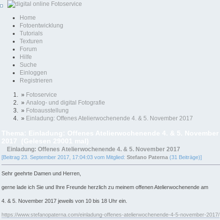
Home
Fotoentwicklung
Tutorials
Texturen
Forum
Hilfe
Suche
Einloggen
Registrieren
»
Fotoservice
»
Analog- und digital Fotografie
»
Fotoausstellung
»
Einladung: Offenes Atelierwochenende 4. & 5. November 2017
Thema: Einladung: Offenes Atelierwochenende 4. & 5. November
2017 (Gelesen 29001 mal)
Einladung: Offenes Atelierwochenende 4. & 5. November 2017
[Beitrag 23. September 2017, 17:04:03 vom Mitglied:
Stefano Paterna
(31 Beiträge)]
Sehr geehrte Damen und Herren,
gerne lade ich Sie und Ihre Freunde herzlich zu meinem offenen Atelierwochenende am
4. & 5. November 2017 jeweils von 10 bis 18 Uhr ein.
https://www.stefanopaterna.com/einladung-offenes-atelierwochenende-4-5-november-2017/