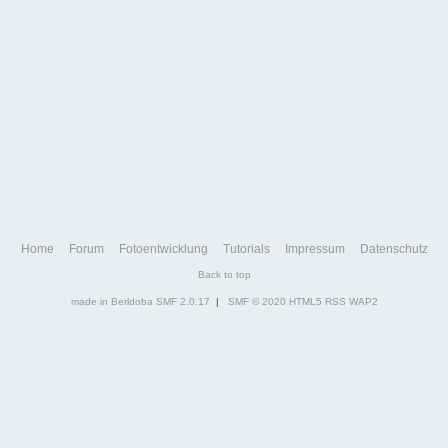
Home
Forum
Fotoentwicklung
Tutorials
Impressum
Datenschutz
Back to top
made in Berldoba
SMF 2.0.17
|
SMF © 2020
HTML5
RSS
WAP2