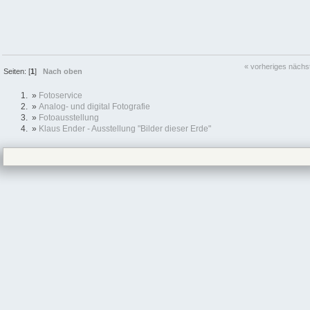
« vorheriges
nächs
Seiten: [
1
]
Nach oben
»
Fotoservice
»
Analog- und digital Fotografie
»
Fotoausstellung
»
Klaus Ender - Ausstellung "Bilder dieser Erde"