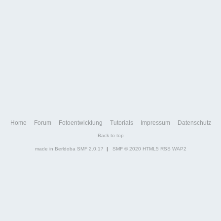
Home
Forum
Fotoentwicklung
Tutorials
Impressum
Datenschutz
Back to top
made in Berldoba
SMF 2.0.17
|
SMF © 2020
HTML5
RSS
WAP2