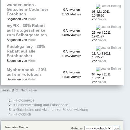
wunderkarten -
Gutschein-Code fuer
0 Antworten
05. Mai 2011,
Fotobuch
13533 Aufrufe
15:58:20
Begonnen von
Viktor
von
Viktor
myPIX - 30% Rabatt
auf Fotogeschenke
0 Antworten
26. April 2011,
zum Selbstgestalten
14082 Aufrufe
19:01:27
Begonnen von
Viktor
von
Viktor
Kodakgallery - 20%
Rabatt auf alle
0 Antworten
11. April 2011,
Fotobuecher
13852 Aufrufe
10:35:23
Begonnen von
Viktor
von
Viktor
Myphotobook - 20%
0 Antworten
auf ein Fotobuch
04. April 2011,
17601 Aufrufe
13:22:51
Begonnen von
Viktor
von
Viktor
Seiten: [
1
]
2
Nach oben
»
Fotoservice
»
Fotoentwicklung und Fotoservice
»
Gutscheine und Aktionen zur Fotoentwicklung
»
Fotobuch
Normales Thema
Gehe zu: