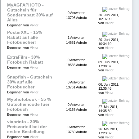
MyAGFAPHOTO -
Gutschein für
0 Antworten
Sonderrabatt 30% auf
20. Juni 2011,
13706 Aufrufe
16:16:09
Alles
von
Viktor
Begonnen von
Viktor
PosterXXL - 15%
Rabatt auf alle
1 Antworten
20. Juni 2011,
Fotobuecher!
14681 Aufrufe
10:34:19
Begonnen von
Viktor
von
Viktor
ExtraFilm - 30%
0 Antworten
Fotobuch Rabatt
09. Juni 2011,
19535 Aufrufe
17:38:37
Begonnen von
Viktor
von
Viktor
Snapfish - Gutschein
30% auf alle
0 Antworten
06. Juni 2011,
Fotobuecher
13761 Aufrufe
12:35:46
Begonnen von
Viktor
von
Viktor
Myphotobook - 55 %
Gutscheincode fuer
0 Antworten
27. Mai 2011,
Fotobuch
14158 Aufrufe
14:35:50
Begonnen von
Viktor
von
Viktor
viaprinto - 30%
Preisvorteil bei der
0 Antworten
26. Mai 2011,
ersten Bestellung
13750 Aufrufe
17:23:32
Begonnen von
Viktor
von
Viktor