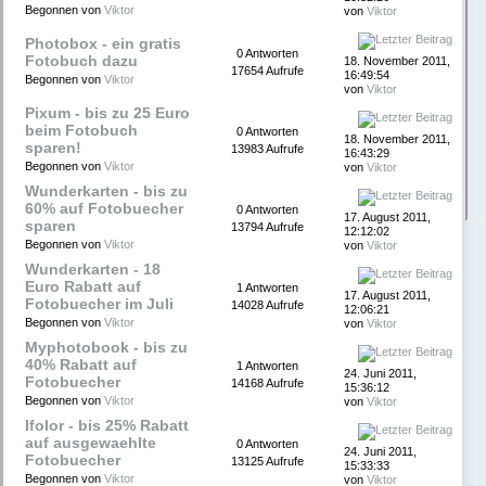
Begonnen von
Viktor
von
Viktor
Photobox - ein gratis
0 Antworten
Fotobuch dazu
18. November 2011,
17654 Aufrufe
16:49:54
Begonnen von
Viktor
von
Viktor
Pixum - bis zu 25 Euro
beim Fotobuch
0 Antworten
18. November 2011,
sparen!
13983 Aufrufe
16:43:29
Begonnen von
Viktor
von
Viktor
Wunderkarten - bis zu
60% auf Fotobuecher
0 Antworten
17. August 2011,
sparen
13794 Aufrufe
12:12:02
Begonnen von
Viktor
von
Viktor
Wunderkarten - 18
Euro Rabatt auf
1 Antworten
17. August 2011,
Fotobuecher im Juli
14028 Aufrufe
12:06:21
Begonnen von
Viktor
von
Viktor
Myphotobook - bis zu
40% Rabatt auf
1 Antworten
24. Juni 2011,
Fotobuecher
14168 Aufrufe
15:36:12
Begonnen von
Viktor
von
Viktor
Ifolor - bis 25% Rabatt
auf ausgewaehlte
0 Antworten
24. Juni 2011,
Fotobuecher
13125 Aufrufe
15:33:33
Begonnen von
Viktor
von
Viktor