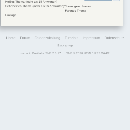
Heißes Thema (mehr als 15 Antworten)
Sehr heißes Thema (mehr als 25 Antworten)
Thema geschlossen
Fixiertes Thema
Umfrage
Home
Forum
Fotoentwicklung
Tutorials
Impressum
Datenschutz
Back to top
made in Berldoba
SMF 2.0.17
|
SMF © 2020
HTML5
RSS
WAP2