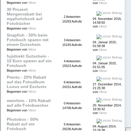
Begonnen von
Viktor
von
Viktor
30 Prozent
Mengenrabatt bei
2 Antworten
myphotobook auf
04. November 2016,
15293 Aufrufe
14:58:50
Fotobücher
von
Viktor
Begonnen von
Viktor
Snapfish - 30% beim
Fotobuch sparen mit
3 Antworten
04. Januar 2015,
einem Gutschein
15193 Aufrufe
01:58:38
Begonnen von
Viktor
von
Viktor
fujidirekt Gutschein -
10 Euro sparen auf ein
4 Antworten
04. Januar 2015,
Fotobuch
15523 Aufrufe
01:51:05
Begonnen von
Viktor
von
Viktor
Prentu - 20% Rabatt
auf das Fotoalbum
6 Antworten
27. Dezember 2014,
Luxus und Exclusiv
24151 Aufrufe
21:25:38
Begonnen von
Viktor
von
Viktor
meinfoto - 10% Rabatt
0 Antworten
auf alle Fotobuecher
20. November 2014,
14708 Aufrufe
19:30:42
Begonnen von
Viktor
von
Viktor
Photobox - 50%
Rabatt auf ein
5 Antworten
04. August 2014,
Fotobuch
29236 Aufrufe
15:29:38