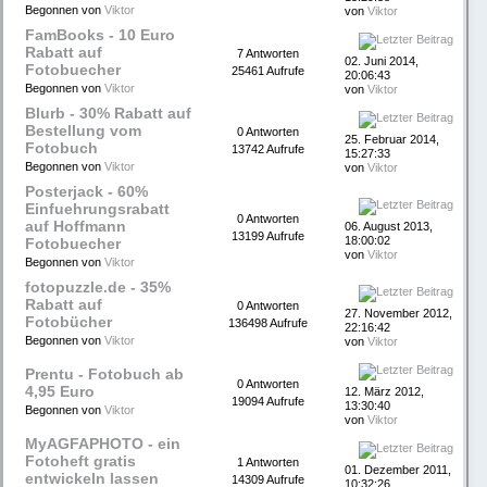
Begonnen von
Viktor
von
Viktor
FamBooks - 10 Euro
Rabatt auf
7 Antworten
02. Juni 2014,
Fotobuecher
25461 Aufrufe
20:06:43
Begonnen von
Viktor
von
Viktor
Blurb - 30% Rabatt auf
Bestellung vom
0 Antworten
25. Februar 2014,
Fotobuch
13742 Aufrufe
15:27:33
Begonnen von
Viktor
von
Viktor
Posterjack - 60%
Einfuehrungsrabatt
0 Antworten
auf Hoffmann
06. August 2013,
13199 Aufrufe
18:00:02
Fotobuecher
von
Viktor
Begonnen von
Viktor
fotopuzzle.de - 35%
Rabatt auf
0 Antworten
27. November 2012,
Fotobücher
136498 Aufrufe
22:16:42
Begonnen von
Viktor
von
Viktor
Prentu - Fotobuch ab
0 Antworten
4,95 Euro
12. März 2012,
19094 Aufrufe
13:30:40
Begonnen von
Viktor
von
Viktor
MyAGFAPHOTO - ein
Fotoheft gratis
1 Antworten
01. Dezember 2011,
entwickeln lassen
14309 Aufrufe
10:32:26