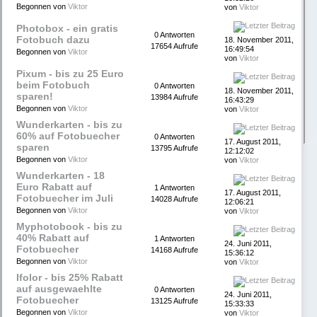
Begonnen von
Viktor
von
Viktor
Photobox - ein gratis
0 Antworten
Fotobuch dazu
18. November 2011,
17654 Aufrufe
16:49:54
Begonnen von
Viktor
von
Viktor
Pixum - bis zu 25 Euro
beim Fotobuch
0 Antworten
18. November 2011,
sparen!
13984 Aufrufe
16:43:29
Begonnen von
Viktor
von
Viktor
Wunderkarten - bis zu
60% auf Fotobuecher
0 Antworten
17. August 2011,
sparen
13795 Aufrufe
12:12:02
Begonnen von
Viktor
von
Viktor
Wunderkarten - 18
Euro Rabatt auf
1 Antworten
17. August 2011,
Fotobuecher im Juli
14028 Aufrufe
12:06:21
Begonnen von
Viktor
von
Viktor
Myphotobook - bis zu
40% Rabatt auf
1 Antworten
24. Juni 2011,
Fotobuecher
14168 Aufrufe
15:36:12
Begonnen von
Viktor
von
Viktor
Ifolor - bis 25% Rabatt
auf ausgewaehlte
0 Antworten
24. Juni 2011,
Fotobuecher
13125 Aufrufe
15:33:33
Begonnen von
Viktor
von
Viktor