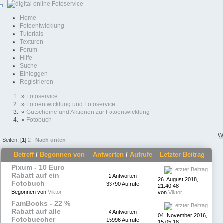
Home
Fotoentwicklung
Tutorials
Texturen
Forum
Hilfe
Suche
Einloggen
Registrieren
»
Fotoservice
»
Fotoentwicklung und Fotoservice
»
Gutscheine und Aktionen zur Fotoentwicklung
»
Fotobuch
W
Seiten: [
1
]
2
Nach unten
Betreff
/
Begonnen von
Antworten
/
Aufrufe
Letzter Beitrag
Pixum - 10 Euro
Rabatt auf ein
2 Antworten
26. August 2018,
Fotobuch
33790 Aufrufe
21:40:48
Begonnen von
Viktor
von
Viktor
FamBooks - 22 %
Rabatt auf alle
4 Antworten
04. November 2016,
Fotobuecher
15996 Aufrufe
15:05:18