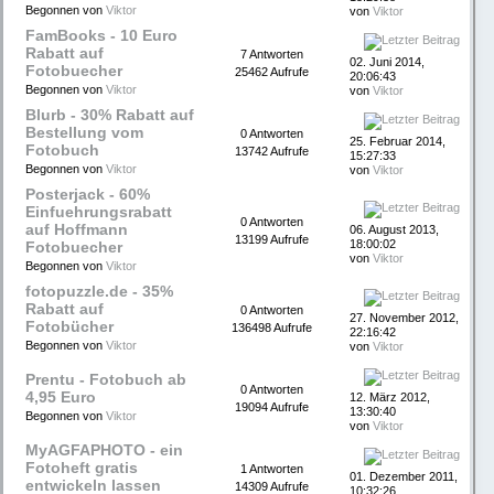
Begonnen von
Viktor
von
Viktor
FamBooks - 10 Euro
Rabatt auf
7 Antworten
02. Juni 2014,
Fotobuecher
25462 Aufrufe
20:06:43
Begonnen von
Viktor
von
Viktor
Blurb - 30% Rabatt auf
Bestellung vom
0 Antworten
25. Februar 2014,
Fotobuch
13742 Aufrufe
15:27:33
Begonnen von
Viktor
von
Viktor
Posterjack - 60%
Einfuehrungsrabatt
0 Antworten
auf Hoffmann
06. August 2013,
13199 Aufrufe
18:00:02
Fotobuecher
von
Viktor
Begonnen von
Viktor
fotopuzzle.de - 35%
Rabatt auf
0 Antworten
27. November 2012,
Fotobücher
136498 Aufrufe
22:16:42
Begonnen von
Viktor
von
Viktor
Prentu - Fotobuch ab
0 Antworten
4,95 Euro
12. März 2012,
19094 Aufrufe
13:30:40
Begonnen von
Viktor
von
Viktor
MyAGFAPHOTO - ein
Fotoheft gratis
1 Antworten
01. Dezember 2011,
entwickeln lassen
14309 Aufrufe
10:32:26