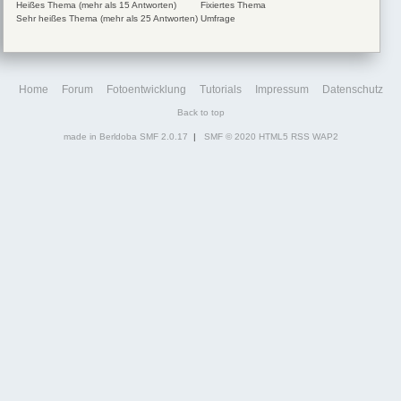
Heißes Thema (mehr als 15 Antworten)
Fixiertes Thema
Sehr heißes Thema (mehr als 25 Antworten)
Umfrage
Home
Forum
Fotoentwicklung
Tutorials
Impressum
Datenschutz
Back to top
made in Berldoba
SMF 2.0.17
|
SMF © 2020
HTML5
RSS
WAP2