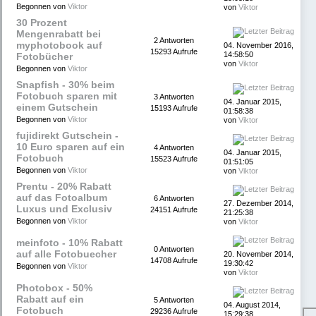
Begonnen von
Viktor
von
Viktor
30 Prozent
Mengenrabatt bei
2 Antworten
myphotobook auf
04. November 2016,
15293 Aufrufe
14:58:50
Fotobücher
von
Viktor
Begonnen von
Viktor
Snapfish - 30% beim
Fotobuch sparen mit
3 Antworten
04. Januar 2015,
einem Gutschein
15193 Aufrufe
01:58:38
Begonnen von
Viktor
von
Viktor
fujidirekt Gutschein -
10 Euro sparen auf ein
4 Antworten
04. Januar 2015,
Fotobuch
15523 Aufrufe
01:51:05
Begonnen von
Viktor
von
Viktor
Prentu - 20% Rabatt
auf das Fotoalbum
6 Antworten
27. Dezember 2014,
Luxus und Exclusiv
24151 Aufrufe
21:25:38
Begonnen von
Viktor
von
Viktor
meinfoto - 10% Rabatt
0 Antworten
auf alle Fotobuecher
20. November 2014,
14708 Aufrufe
19:30:42
Begonnen von
Viktor
von
Viktor
Photobox - 50%
Rabatt auf ein
5 Antworten
04. August 2014,
Fotobuch
29236 Aufrufe
15:29:38