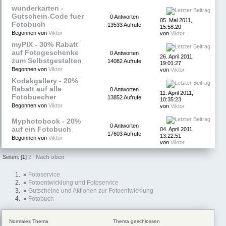
wunderkarten -
Gutschein-Code fuer
0 Antworten
05. Mai 2011,
Fotobuch
13533 Aufrufe
15:58:20
Begonnen von
Viktor
von
Viktor
myPIX - 30% Rabatt
auf Fotogeschenke
0 Antworten
26. April 2011,
zum Selbstgestalten
14082 Aufrufe
19:01:27
Begonnen von
Viktor
von
Viktor
Kodakgallery - 20%
Rabatt auf alle
0 Antworten
11. April 2011,
Fotobuecher
13852 Aufrufe
10:35:23
Begonnen von
Viktor
von
Viktor
Myphotobook - 20%
0 Antworten
auf ein Fotobuch
04. April 2011,
17603 Aufrufe
13:22:51
Begonnen von
Viktor
von
Viktor
Seiten: [
1
]
2
Nach oben
»
Fotoservice
»
Fotoentwicklung und Fotoservice
»
Gutscheine und Aktionen zur Fotoentwicklung
»
Fotobuch
Normales Thema
Thema geschlossen