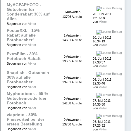
MyAGFAPHOTO -
Gutschein für
0 Antworten
Sonderrabatt 30% auf
20. Juni 2011,
13706 Aufrufe
16:16:09
Alles
von
Viktor
Begonnen von
Viktor
PosterXXL - 15%
Rabatt auf alle
1 Antworten
20. Juni 2011,
Fotobuecher!
14681 Aufrufe
10:34:19
Begonnen von
Viktor
von
Viktor
ExtraFilm - 30%
0 Antworten
Fotobuch Rabatt
09. Juni 2011,
19535 Aufrufe
17:38:37
Begonnen von
Viktor
von
Viktor
Snapfish - Gutschein
30% auf alle
0 Antworten
06. Juni 2011,
Fotobuecher
13761 Aufrufe
12:35:46
Begonnen von
Viktor
von
Viktor
Myphotobook - 55 %
Gutscheincode fuer
0 Antworten
27. Mai 2011,
Fotobuch
14158 Aufrufe
14:35:50
Begonnen von
Viktor
von
Viktor
viaprinto - 30%
Preisvorteil bei der
0 Antworten
26. Mai 2011,
ersten Bestellung
13750 Aufrufe
17:23:32
Begonnen von
Viktor
von
Viktor