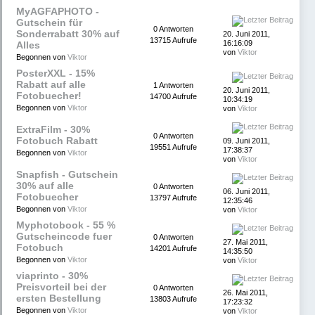
MyAGFAPHOTO -
Gutschein für
0 Antworten
Sonderrabatt 30% auf
20. Juni 2011,
13715 Aufrufe
16:16:09
Alles
von
Viktor
Begonnen von
Viktor
PosterXXL - 15%
Rabatt auf alle
1 Antworten
20. Juni 2011,
Fotobuecher!
14700 Aufrufe
10:34:19
Begonnen von
Viktor
von
Viktor
ExtraFilm - 30%
0 Antworten
Fotobuch Rabatt
09. Juni 2011,
19551 Aufrufe
17:38:37
Begonnen von
Viktor
von
Viktor
Snapfish - Gutschein
30% auf alle
0 Antworten
06. Juni 2011,
Fotobuecher
13797 Aufrufe
12:35:46
Begonnen von
Viktor
von
Viktor
Myphotobook - 55 %
Gutscheincode fuer
0 Antworten
27. Mai 2011,
Fotobuch
14201 Aufrufe
14:35:50
Begonnen von
Viktor
von
Viktor
viaprinto - 30%
Preisvorteil bei der
0 Antworten
26. Mai 2011,
ersten Bestellung
13803 Aufrufe
17:23:32
Begonnen von
Viktor
von
Viktor