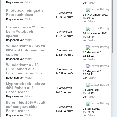
Begonnen von
Viktor
von
Viktor
Photobox - ein gratis
0 Antworten
Fotobuch dazu
18. November 2011,
17693 Aufrufe
16:49:54
Begonnen von
Viktor
von
Viktor
Pixum - bis zu 25 Euro
beim Fotobuch
0 Antworten
18. November 2011,
sparen!
14025 Aufrufe
16:43:29
Begonnen von
Viktor
von
Viktor
Wunderkarten - bis zu
60% auf Fotobuecher
0 Antworten
17. August 2011,
sparen
13824 Aufrufe
12:12:02
Begonnen von
Viktor
von
Viktor
Wunderkarten - 18
Euro Rabatt auf
1 Antworten
17. August 2011,
Fotobuecher im Juli
14039 Aufrufe
12:06:21
Begonnen von
Viktor
von
Viktor
Myphotobook - bis zu
40% Rabatt auf
1 Antworten
24. Juni 2011,
Fotobuecher
14178 Aufrufe
15:36:12
Begonnen von
Viktor
von
Viktor
Ifolor - bis 25% Rabatt
auf ausgewaehlte
0 Antworten
24. Juni 2011,
Fotobuecher
13146 Aufrufe
15:33:33
Begonnen von
Viktor
von
Viktor