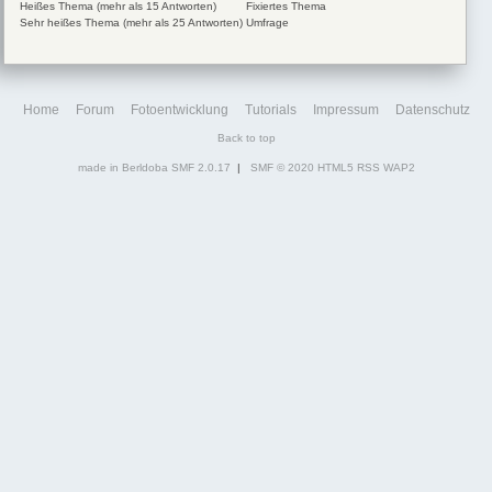
Heißes Thema (mehr als 15 Antworten)
Fixiertes Thema
Sehr heißes Thema (mehr als 25 Antworten)
Umfrage
Home
Forum
Fotoentwicklung
Tutorials
Impressum
Datenschutz
Back to top
made in Berldoba
SMF 2.0.17
|
SMF © 2020
HTML5
RSS
WAP2