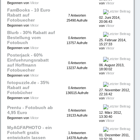
Begonnen von
Viktor
von
Viktor
FamBooks - 10 Euro
Rabatt auf
7 Antworten
02. Juni 2014,
Fotobuecher
25490 Aufrufe
20:06:43
Begonnen von
Viktor
von
Viktor
Blurb - 30% Rabatt auf
Bestellung vom
0 Antworten
25. Februar 2014,
Fotobuch
13757 Aufrufe
15:27:33
Begonnen von
Viktor
von
Viktor
Posterjack - 60%
Einfuehrungsrabatt
0 Antworten
auf Hoffmann
06. August 2013,
13237 Aufrufe
18:00:02
Fotobuecher
von
Viktor
Begonnen von
Viktor
fotopuzzle.de - 35%
Rabatt auf
0 Antworten
27. November 2012,
Fotobücher
136515 Aufrufe
22:16:42
Begonnen von
Viktor
von
Viktor
Prentu - Fotobuch ab
0 Antworten
4,95 Euro
12. März 2012,
19133 Aufrufe
13:30:40
Begonnen von
Viktor
von
Viktor
MyAGFAPHOTO - ein
Fotoheft gratis
1 Antworten
01. Dezember 2011,
entwickeln lassen
14378 Aufrufe
10:32:26