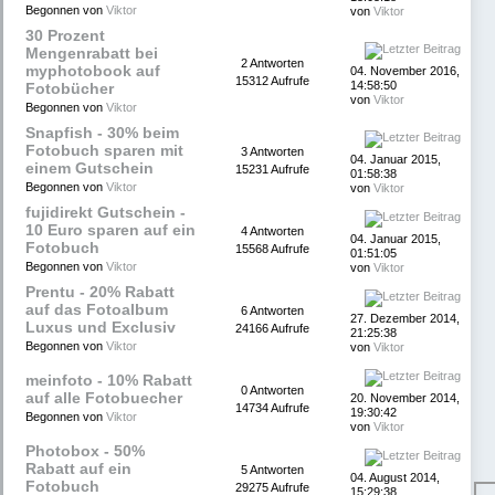
Begonnen von
Viktor
von
Viktor
30 Prozent
Mengenrabatt bei
2 Antworten
myphotobook auf
04. November 2016,
15312 Aufrufe
14:58:50
Fotobücher
von
Viktor
Begonnen von
Viktor
Snapfish - 30% beim
Fotobuch sparen mit
3 Antworten
04. Januar 2015,
einem Gutschein
15231 Aufrufe
01:58:38
Begonnen von
Viktor
von
Viktor
fujidirekt Gutschein -
10 Euro sparen auf ein
4 Antworten
04. Januar 2015,
Fotobuch
15568 Aufrufe
01:51:05
Begonnen von
Viktor
von
Viktor
Prentu - 20% Rabatt
auf das Fotoalbum
6 Antworten
27. Dezember 2014,
Luxus und Exclusiv
24166 Aufrufe
21:25:38
Begonnen von
Viktor
von
Viktor
meinfoto - 10% Rabatt
0 Antworten
auf alle Fotobuecher
20. November 2014,
14734 Aufrufe
19:30:42
Begonnen von
Viktor
von
Viktor
Photobox - 50%
Rabatt auf ein
5 Antworten
04. August 2014,
Fotobuch
29275 Aufrufe
15:29:38