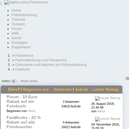
Home
Fotoentwicklung
Tutorials
Texturen
Forum
Hilfe
Suche
Einloggen
Registrieren
»
Fotoservice
»
Fotoentwicklung und Fotoservice
»
Gutscheine und Aktionen zur Fotoentwicklung
»
Fotobuch
W
Seiten: [
1
]
2
Nach unten
Betreff
/
Begonnen von
Antworten
/
Aufrufe
Letzter Beitrag
Pixum - 10 Euro
Rabatt auf ein
2 Antworten
26. August 2018,
Fotobuch
33815 Aufrufe
21:40:48
Begonnen von
Viktor
von
Viktor
FamBooks - 22 %
Rabatt auf alle
4 Antworten
04. November 2016,
Fotobuecher
16021 Aufrufe
15:05:18