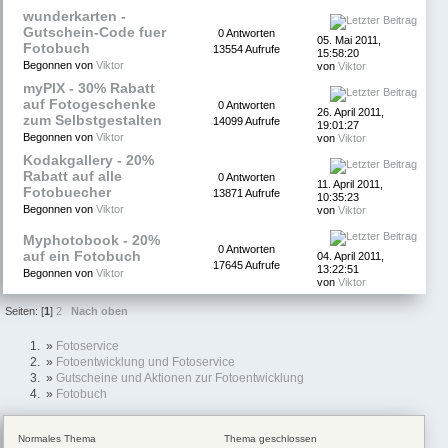
wunderkarten -
Gutschein-Code fuer
0 Antworten
05. Mai 2011,
Fotobuch
13554 Aufrufe
15:58:20
Begonnen von
Viktor
von
Viktor
myPIX - 30% Rabatt
auf Fotogeschenke
0 Antworten
26. April 2011,
zum Selbstgestalten
14099 Aufrufe
19:01:27
Begonnen von
Viktor
von
Viktor
Kodakgallery - 20%
Rabatt auf alle
0 Antworten
11. April 2011,
Fotobuecher
13871 Aufrufe
10:35:23
Begonnen von
Viktor
von
Viktor
Myphotobook - 20%
0 Antworten
auf ein Fotobuch
04. April 2011,
17645 Aufrufe
13:22:51
Begonnen von
Viktor
von
Viktor
Seiten: [
1
]
2
Nach oben
»
Fotoservice
»
Fotoentwicklung und Fotoservice
»
Gutscheine und Aktionen zur Fotoentwicklung
»
Fotobuch
Normales Thema
Thema geschlossen