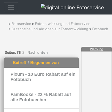
»
Fotoservice
»
Fotoentwicklung und Fotoservice
»
Gutscheine und Aktionen zur Fotoentwicklung
»
Fotobuch
Werbung
Seiten: [
1
]
2
Nach unten
Betreff
/
Begonnen von
Pixum - 10 Euro Rabatt auf ein
Fotobuch
FamBooks - 22 % Rabatt auf
alle Fotobuecher