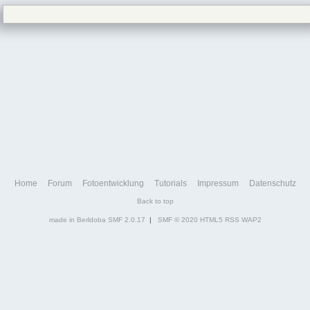
Home
Forum
Fotoentwicklung
Tutorials
Impressum
Datenschutz
Back to top
made in Berldoba
SMF 2.0.17
|
SMF © 2020
HTML5
RSS
WAP2