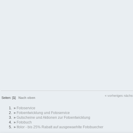
« vorheriges
nächs
Seiten: [
1
]
Nach oben
»
Fotoservice
»
Fotoentwicklung und Fotoservice
»
Gutscheine und Aktionen zur Fotoentwicklung
»
Fotobuch
»
Ifolor - bis 25% Rabatt auf ausgewaehlte Fotobuecher