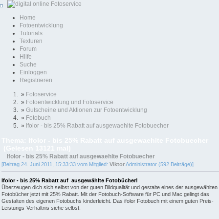
Home
Fotoentwicklung
Tutorials
Texturen
Forum
Hilfe
Suche
Einloggen
Registrieren
»
Fotoservice
»
Fotoentwicklung und Fotoservice
»
Gutscheine und Aktionen zur Fotoentwicklung
»
Fotobuch
»
Ifolor - bis 25% Rabatt auf ausgewaehlte Fotobuecher
Thema: Ifolor - bis 25% Rabatt auf ausgewaehlte Fotobuecher
(Gelesen 13121 mal)
Ifolor - bis 25% Rabatt auf ausgewaehlte Fotobuecher
[Beitrag 24. Juni 2011, 15:33:33 vom Mitglied:
Viktor
Administrator (592 Beiträge)]
Ifolor - bis 25% Rabatt auf ausgewählte Fotobücher!
Überzeugen dich sich selbst von der guten Bildqualität und gestalte eines der ausgewählten
Fotobücher jetzt mit 25% Rabatt. Mit der Fotobuch-Software für PC und Mac gelingt das
Gestalten des eigenen Fotobuchs kinderleicht. Das ifolor Fotobuch mit einem guten Preis-
Leistungs-Verhältnis siehe selbst.