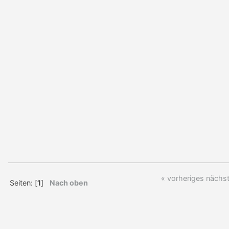
« vorheriges
nächst
Seiten: [
1
]
Nach oben