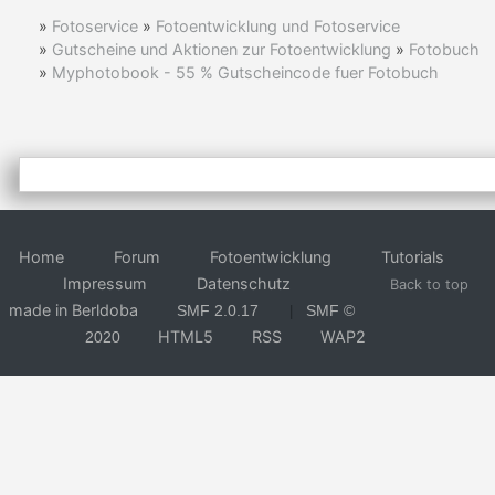
»
Fotoservice
»
Fotoentwicklung und Fotoservice
»
Gutscheine und Aktionen zur Fotoentwicklung
»
Fotobuch
»
Myphotobook - 55 % Gutscheincode fuer Fotobuch
Home
Forum
Fotoentwicklung
Tutorials
Impressum
Datenschutz
Back to top
made in Berldoba
SMF 2.0.17
SMF ©
|
HTML5
RSS
WAP2
2020