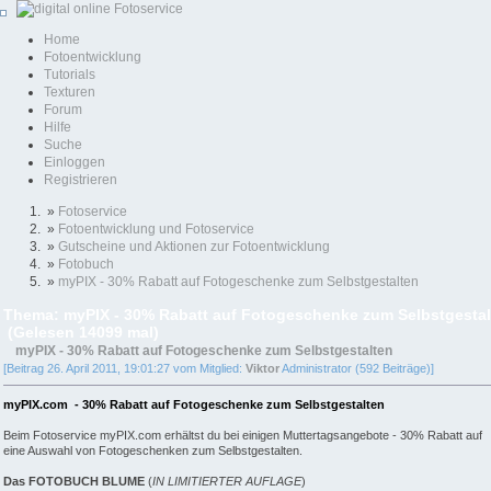
Home
Fotoentwicklung
Tutorials
Texturen
Forum
Hilfe
Suche
Einloggen
Registrieren
»
Fotoservice
»
Fotoentwicklung und Fotoservice
»
Gutscheine und Aktionen zur Fotoentwicklung
»
Fotobuch
»
myPIX - 30% Rabatt auf Fotogeschenke zum Selbstgestalten
Thema: myPIX - 30% Rabatt auf Fotogeschenke zum Selbstgestal
(Gelesen 14099 mal)
myPIX - 30% Rabatt auf Fotogeschenke zum Selbstgestalten
[Beitrag 26. April 2011, 19:01:27 vom Mitglied:
Viktor
Administrator (592 Beiträge)]
myPIX.com - 30% Rabatt auf Fotogeschenke zum Selbstgestalten
Beim Fotoservice myPIX.com erhältst du bei einigen Muttertagsangebote - 30% Rabatt auf
eine Auswahl von Fotogeschenken zum Selbstgestalten.
Das FOTOBUCH BLUME
(
IN LIMITIERTER AUFLAGE
)