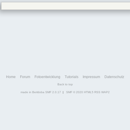
Home
Forum
Fotoentwicklung
Tutorials
Impressum
Datenschutz
Back to top
made in Berldoba
SMF 2.0.17
|
SMF © 2020
HTML5
RSS
WAP2