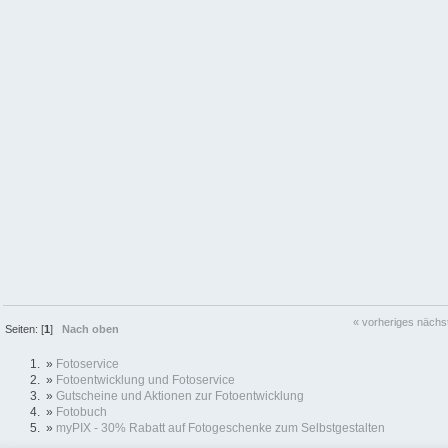
« vorheriges
nächs
Seiten: [
1
]
Nach oben
»
Fotoservice
»
Fotoentwicklung und Fotoservice
»
Gutscheine und Aktionen zur Fotoentwicklung
»
Fotobuch
»
myPIX - 30% Rabatt auf Fotogeschenke zum Selbstgestalten