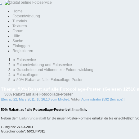
Home
Fotoentwicklung
Tutorials
Texturen
Forum
Hilfe
Suche
Einloggen
Registrieren
»
Fotoservice
»
Fotoentwicklung und Fotoservice
»
Gutscheine und Aktionen zur Fotoentwicklung
»
Fotocollagen
»
50% Rabatt auf alle Fotocollage-Poster
Thema: 50% Rabatt auf alle Fotocollage-Poster (Gelesen 12510 
50% Rabatt auf alle Fotocollage-Poster
[Beitrag 22. März 2011, 18:26:13 vom Mitglied:
Viktor
Administrator (592 Beiträge)]
50% Rabatt auf alle Fotocollage-Poster bei
Snapfish
.
Neben dem
Einführungsrabatt
für die neuen Poster-Formate erhältst du bis einschließlich S
Gültig bis:
27.03.2011
Gutscheincode*:
50CLFP311