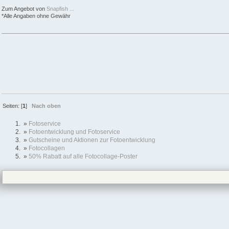
Zum Angebot von
Snapfish ...
*Alle Angaben ohne Gewähr
Seiten: [
1
]
Nach oben
»
Fotoservice
»
Fotoentwicklung und Fotoservice
»
Gutscheine und Aktionen zur Fotoentwicklung
»
Fotocollagen
»
50% Rabatt auf alle Fotocollage-Poster