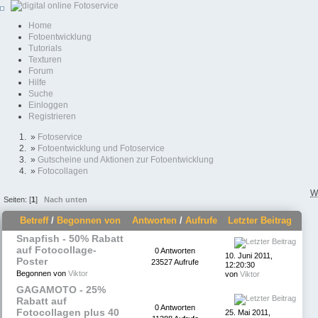
Home
Fotoentwicklung
Tutorials
Texturen
Forum
Hilfe
Suche
Einloggen
Registrieren
»
Fotoservice
»
Fotoentwicklung und Fotoservice
»
Gutscheine und Aktionen zur Fotoentwicklung
»
Fotocollagen
W
Seiten: [
1
]
Nach unten
Betreff
/
Begonnen von
Antworten
/
Aufrufe
Letzter Beitrag
Snapfish - 50% Rabatt
auf Fotocollage-
0 Antworten
10. Juni 2011,
Poster
23527 Aufrufe
12:20:30
Begonnen von
Viktor
von
Viktor
GAGAMOTO - 25%
Rabatt auf
0 Antworten
Fotocollagen plus 40
25. Mai 2011,