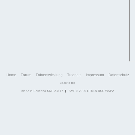
Home
Forum
Fotoentwicklung
Tutorials
Impressum
Datenschutz
Back to top
made in Berldoba
SMF 2.0.17
|
SMF © 2020
HTML5
RSS
WAP2