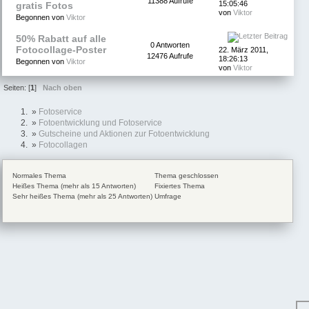
11388 Aufrufe
15:05:46
gratis Fotos
von
Viktor
Begonnen von
Viktor
50% Rabatt auf alle
0 Antworten
Fotocollage-Poster
22. März 2011,
12476 Aufrufe
18:26:13
Begonnen von
Viktor
von
Viktor
Seiten: [
1
]
Nach oben
»
Fotoservice
»
Fotoentwicklung und Fotoservice
»
Gutscheine und Aktionen zur Fotoentwicklung
»
Fotocollagen
Normales Thema
Thema geschlossen
Heißes Thema (mehr als 15 Antworten)
Fixiertes Thema
Sehr heißes Thema (mehr als 25 Antworten)
Umfrage