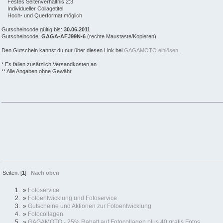
Festes Seitenverhältnis 2:3
Individueller Collagetitel
Hoch- und Querformat möglich
Gutscheincode gültig bis:
30.06.2011
Gutscheincode:
GAGA-AFJ99N-6
(rechte Maustaste/Kopieren)
Den Gutschein kannst du nur über diesen Link bei
GAGAMOTO einlösen...
* Es fallen zusätzlich Versandkosten an
** Alle Angaben ohne Gewähr
Seiten: [
1
]
Nach oben
»
Fotoservice
»
Fotoentwicklung und Fotoservice
»
Gutscheine und Aktionen zur Fotoentwicklung
»
Fotocollagen
»
GAGAMOTO - 25% Rabatt auf Fotocollagen plus 40 gratis Fotos