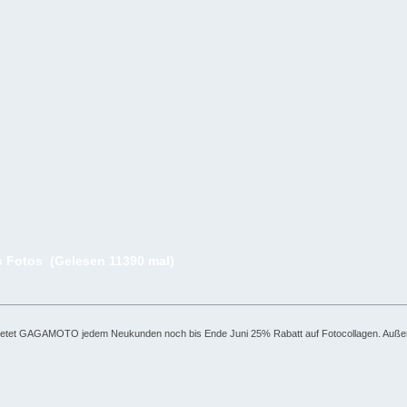
 Fotos (Gelesen 11390 mal)
t, bietet GAGAMOTO jedem Neukunden noch bis Ende Juni 25% Rabatt auf Fotocollagen. Auße