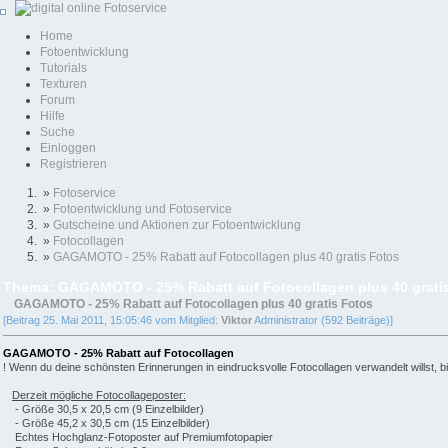
Home
Fotoentwicklung
Tutorials
Texturen
Forum
Hilfe
Suche
Einloggen
Registrieren
»
Fotoservice
»
Fotoentwicklung und Fotoservice
»
Gutscheine und Aktionen zur Fotoentwicklung
»
Fotocollagen
»
GAGAMOTO - 25% Rabatt auf Fotocollagen plus 40 gratis Fotos
Thema: GAGAMOTO - 25% Rabatt auf Fotocollagen plus 40 gratis
GAGAMOTO - 25% Rabatt auf Fotocollagen plus 40 gratis Fotos
[Beitrag 25. Mai 2011, 15:05:46 vom Mitglied:
Viktor
Administrator (592 Beiträge)]
GAGAMOTO - 25% Rabatt auf Fotocollagen
! Wenn du deine schönsten Erinnerungen in eindrucksvolle Fotocollagen verwandelt wills
Derzeit mögliche Fotocollageposter:
- Größe 30,5 x 20,5 cm (9 Einzelbilder)
- Größe 45,2 x 30,5 cm (15 Einzelbilder)
Echtes Hochglanz-Fotoposter auf Premiumfotopapier