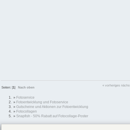
« vorheriges
nächs
Seiten: [
1
]
Nach oben
»
Fotoservice
»
Fotoentwicklung und Fotoservice
»
Gutscheine und Aktionen zur Fotoentwicklung
»
Fotocollagen
»
Snapfish - 50% Rabatt auf Fotocollage-Poster