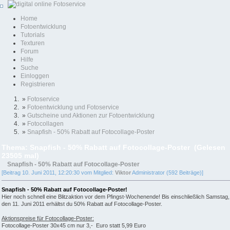
Home
Fotoentwicklung
Tutorials
Texturen
Forum
Hilfe
Suche
Einloggen
Registrieren
»
Fotoservice
»
Fotoentwicklung und Fotoservice
»
Gutscheine und Aktionen zur Fotoentwicklung
»
Fotocollagen
»
Snapfish - 50% Rabatt auf Fotocollage-Poster
Thema: Snapfish - 50% Rabatt auf Fotocollage-Poster (Gelesen
23505 mal)
Snapfish - 50% Rabatt auf Fotocollage-Poster
[Beitrag 10. Juni 2011, 12:20:30 vom Mitglied:
Viktor
Administrator (592 Beiträge)]
Snapfish - 50% Rabatt auf Fotocollage-Poster!
Hier noch schnell eine Blitzaktion vor dem Pfingst-Wochenende! Bis einschließlich Samstag,
den 11. Juni 2011 erhältst du 50% Rabatt auf Fotocollage-Poster.
Aktionspreise für Fotocollage-Poster:
Fotocollage-Poster 30x45 cm nur 3,- Euro statt 5,99 Euro