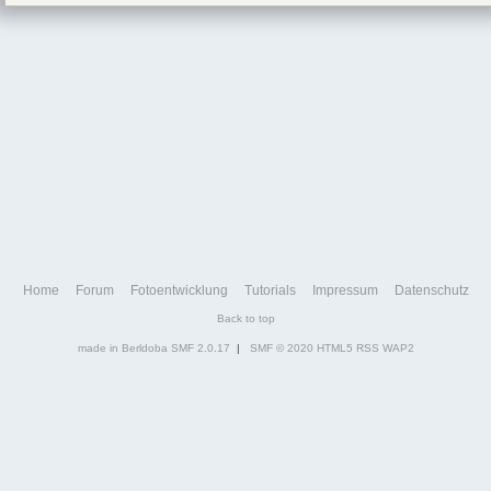
Home
Forum
Fotoentwicklung
Tutorials
Impressum
Datenschutz
Back to top
made in Berldoba
SMF 2.0.17
|
SMF © 2020
HTML5
RSS
WAP2