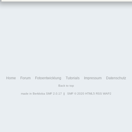
Home
Forum
Fotoentwicklung
Tutorials
Impressum
Datenschutz
Back to top
made in Berldoba
SMF 2.0.17
|
SMF © 2020
HTML5
RSS
WAP2