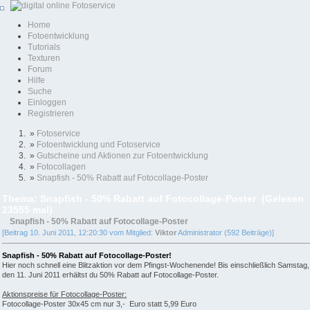
Home
Fotoentwicklung
Tutorials
Texturen
Forum
Hilfe
Suche
Einloggen
Registrieren
»
Fotoservice
»
Fotoentwicklung und Fotoservice
»
Gutscheine und Aktionen zur Fotoentwicklung
»
Fotocollagen
»
Snapfish - 50% Rabatt auf Fotocollage-Poster
Thema: Snapfish - 50% Rabatt auf Fotocollage-Poster (Gelesen
23555 mal)
Snapfish - 50% Rabatt auf Fotocollage-Poster
[Beitrag 10. Juni 2011, 12:20:30 vom Mitglied:
Viktor
Administrator (592 Beiträge)]
Snapfish - 50% Rabatt auf Fotocollage-Poster!
Hier noch schnell eine Blitzaktion vor dem Pfingst-Wochenende! Bis einschließlich Samstag,
den 11. Juni 2011 erhältst du 50% Rabatt auf Fotocollage-Poster.
Aktionspreise für Fotocollage-Poster:
Fotocollage-Poster 30x45 cm nur 3,- Euro statt 5,99 Euro