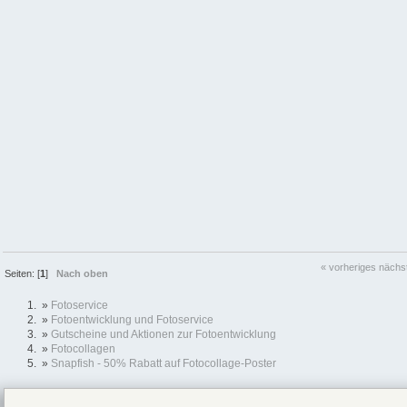
« vorheriges
nächs
Seiten: [
1
]
Nach oben
»
Fotoservice
»
Fotoentwicklung und Fotoservice
»
Gutscheine und Aktionen zur Fotoentwicklung
»
Fotocollagen
»
Snapfish - 50% Rabatt auf Fotocollage-Poster