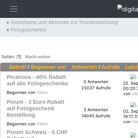
»
Fotoservice
»
Fotoentwicklung und Fotoservice
»
Gutscheine und Aktionen zur Fotoentwicklung
»
Fotogeschenke
Seiten: [
1
]
Nach unten
Betreff
/
Begonnen von
Antworten
/
Aufrufe
Letz
Picanova - 40% Rabatt
0 Antworten
auf alle Fotogeschenke
22. Se
23037 Aufrufe
00:20:
Begonnen von
Viktor
von
Vik
Pixum - 3 Euro Rabatt
auf Fotogeschenk
3 Antworten
02. Se
Bestellung
14045 Aufrufe
19:17:3
von
Vik
Begonnen von
Viktor
Pixum Schweiz - 5 CHF