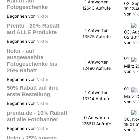
Rabatt auf
1 Antworten
02. Se
Fotogeschenke
12643 Aufrufe
19:12:4
von
Vik
Begonnen von
Viktor
Prentu - 20% Rabatt
1 Antworten
auf ALLE Produkte
03. Au
13575 Aufrufe
02:30:
Begonnen von
Viktor
von
Vik
Ifolor - auf
ausgewaehlte
01.
1 Antworten
Fotogeschenke bis
März 2
12496 Aufrufe
25% Rabatt
von
Vik
Begonnen von
Viktor
50% Rabatt auf ihre
01.
1 Antworten
erste Bestellung
März 2
13714 Aufrufe
von
Vik
Begonnen von
Viktor
prentu.de - 10% Rabatt
0 Antworten
auf alle Fotobanner
30. No
126611 Aufrufe
19:01:5
Begonnen von
Viktor
von
Vik
Ifolor - 25% sparen