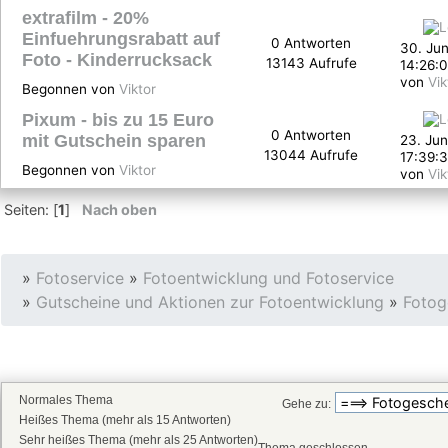
extrafilm - 20%
Einfuehrungsrabatt auf
0 Antworten
30. Jun
Foto - Kinderrucksack
13143 Aufrufe
14:26:
von
Vik
Begonnen von
Viktor
Pixum - bis zu 15 Euro
0 Antworten
mit Gutschein sparen
23. Jun
13044 Aufrufe
17:39:
Begonnen von
Viktor
von
Vik
Seiten: [
1
]
Nach oben
»
Fotoservice
»
Fotoentwicklung und Fotoservice
»
Gutscheine und Aktionen zur Fotoentwicklung
»
Fotog
Normales Thema
Gehe zu:
Heißes Thema (mehr als 15 Antworten)
Sehr heißes Thema (mehr als 25 Antworten)