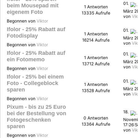
01.
beim Mousepad mit
1 Antworten
März 2
eigenem Foto
13335 Aufrufe
von
Vik
Begonnen von
Viktor
Ifolor - 25% Rabatt auf
01.
1 Antworten
Fotodisplay
März 2
16214 Aufrufe
von
Vik
Begonnen von
Viktor
Ifolor - 25% Rabatt auf
01.
1 Antworten
ein Fotomemo
März 20
13712 Aufrufe
von
Vik
Begonnen von
Viktor
Ifolor - 25% bei einem
01.
Foto - Collegeblock
1 Antworten
März 20
sparen
13528 Aufrufe
von
Vik
Begonnen von
Viktor
Pixum - bis zu 25 Euro
18.
bei der Bestellung von
0 Antworten
Fotogeschenken
Novemb
13364 Aufrufe
17:26:5
sparen
von
Vik
Begonnen von
Viktor