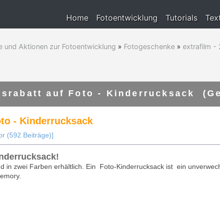
Home
Fotoentwicklung
Tutorials
Tex
e und Aktionen zur Fotoentwicklung
»
Fotogeschenke
»
extrafilm -
gsrabatt auf Foto - Kinderrucksack (G
oto - Kinderrucksack
r (592 Beiträge)]
inderrucksack!
d in zwei Farben erhältlich. Ein Foto-Kinderrucksack ist ein unverwech
Memory.