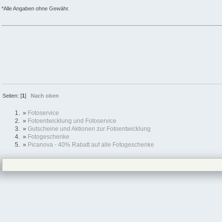
*Alle Angaben ohne Gewähr.
Seiten: [
1
]
Nach oben
»
Fotoservice
»
Fotoentwicklung und Fotoservice
»
Gutscheine und Aktionen zur Fotoentwicklung
»
Fotogeschenke
»
Picanova - 40% Rabatt auf alle Fotogeschenke