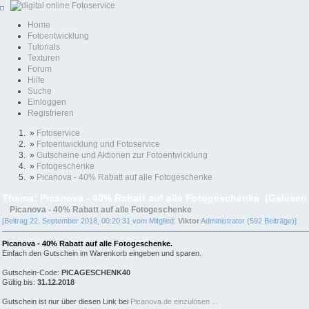
Home
Fotoentwicklung
Tutorials
Texturen
Forum
Hilfe
Suche
Einloggen
Registrieren
»
Fotoservice
»
Fotoentwicklung und Fotoservice
»
Gutscheine und Aktionen zur Fotoentwicklung
»
Fotogeschenke
»
Picanova - 40% Rabatt auf alle Fotogeschenke
Thema: Picanova - 40% Rabatt auf alle Fotogeschenke (Gelesen
Picanova - 40% Rabatt auf alle Fotogeschenke
[Beitrag 22. September 2018, 00:20:31 vom Mitglied:
Viktor
Administrator (592 Beiträge)]
Picanova - 40% Rabatt auf alle Fotogeschenke.
Einfach den Gutschein im Warenkorb eingeben und sparen.
Gutschein-Code:
PICAGESCHENK40
Gültig bis:
31.12.2018
Gutschein ist nur über diesen Link bei
Picanova.de einzulösen ...