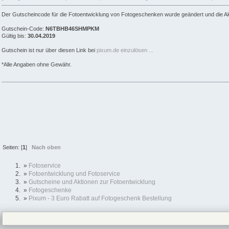
Der Gutscheincode für die Fotoentwicklung von Fotogeschenken wurde geändert und die Akt
Gutschein-Code:
N6TBHB46SHMPKM
Gültig bis:
30.04.2019
Gutschein ist nur über diesen Link bei
pixum.de einzulösen ...
*Alle Angaben ohne Gewähr.
Seiten: [
1
]
Nach oben
»
Fotoservice
»
Fotoentwicklung und Fotoservice
»
Gutscheine und Aktionen zur Fotoentwicklung
»
Fotogeschenke
»
Pixum - 3 Euro Rabatt auf Fotogeschenk Bestellung