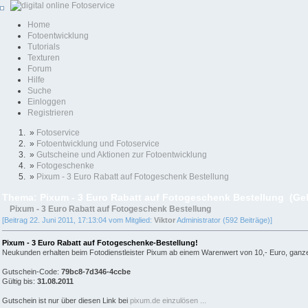
Home
Fotoentwicklung
Tutorials
Texturen
Forum
Hilfe
Suche
Einloggen
Registrieren
»
Fotoservice
»
Fotoentwicklung und Fotoservice
»
Gutscheine und Aktionen zur Fotoentwicklung
»
Fotogeschenke
»
Pixum - 3 Euro Rabatt auf Fotogeschenk Bestellung
Thema: Pixum - 3 Euro Rabatt auf Fotogeschenk Bestellung (Ge
Pixum - 3 Euro Rabatt auf Fotogeschenk Bestellung
[Beitrag 22. Juni 2011, 17:13:04 vom Mitglied:
Viktor
Administrator (592 Beiträge)]
Pixum - 3 Euro Rabatt auf Fotogeschenke-Bestellung!
Neukunden erhalten beim Fotodienstleister Pixum ab einem Warenwert von 10,- Euro, ganze
Gutschein-Code:
79bc8-7d346-4ccbe
Gültig bis:
31.08.2011
Gutschein ist nur über diesen Link bei
pixum.de einzulösen ...