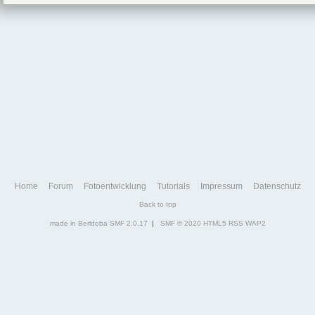
Home
Forum
Fotoentwicklung
Tutorials
Impressum
Datenschutz
Back to top
made in Berldoba
SMF 2.0.17
|
SMF © 2020
HTML5
RSS
WAP2