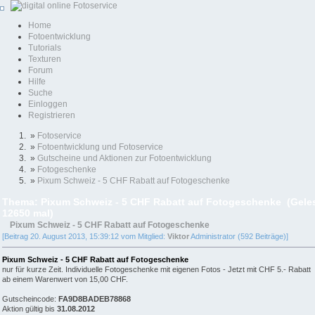
Home
Fotoentwicklung
Tutorials
Texturen
Forum
Hilfe
Suche
Einloggen
Registrieren
»
Fotoservice
»
Fotoentwicklung und Fotoservice
»
Gutscheine und Aktionen zur Fotoentwicklung
»
Fotogeschenke
»
Pixum Schweiz - 5 CHF Rabatt auf Fotogeschenke
Thema: Pixum Schweiz - 5 CHF Rabatt auf Fotogeschenke (Gele
12650 mal)
Pixum Schweiz - 5 CHF Rabatt auf Fotogeschenke
[Beitrag 20. August 2013, 15:39:12 vom Mitglied:
Viktor
Administrator (592 Beiträge)]
Pixum Schweiz - 5 CHF Rabatt auf Fotogeschenke
nur für kurze Zeit. Individuelle Fotogeschenke mit eigenen Fotos - Jetzt mit CHF 5.- Rabatt
ab einem Warenwert von 15,00 CHF.
Gutscheincode:
FA9D8BADEB78868
Aktion gültig bis
31.08.2012