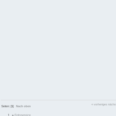
« vorheriges
nächs
Seiten: [
1
]
Nach oben
»
Fotoservice