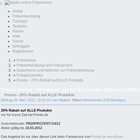
Home
Fotoentwicklung
Tutorials
Texturen
Forum
Hilfe
Suche
Einloggen
Registrieren
»
Fotoservice
»
Fotoentwicklung und Fotoservice
»
Gutscheine und Aktionen zur Fotoentwicklung
»
Fotogeschenke
»
Prentu - 20% Rabatt auf ALLE Produkte
Thema: Prentu - 20% Rabatt auf ALLE Produkte (Gelesen 13582 
Prentu - 20% Rabatt auf ALLE Produkte
[Beitrag 09. März 2012, 20:02:32 vom Mitglied:
Viktor
Administrator (592 Beiträge)]
20% Rabatt auf ALLE Produkte
nur für kurze Zeit bei Prentu.de
Gutscheincode:
PR20PROZENT31812
Aktion gültig bis
18.03.2012
Das Angebot ist nur über diesen Link beim Fotoservice von
Prentu.de einzulösen ...