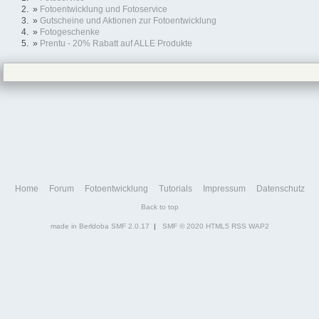
»
Fotoentwicklung und Fotoservice
»
Gutscheine und Aktionen zur Fotoentwicklung
»
Fotogeschenke
»
Prentu - 20% Rabatt auf ALLE Produkte
Home
Forum
Fotoentwicklung
Tutorials
Impressum
Datenschutz
Back to top
made in Berldoba
SMF 2.0.17
|
SMF © 2020
HTML5
RSS
WAP2