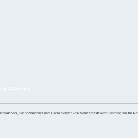
sen 12125 mal)
kalender, Küchenkalender und Tischkalender kein Mindestbestellwert; einmalig nur für Neuk