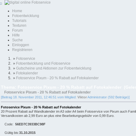
Home
Fotoentwicklung
Tutorials
Texturen
Forum
Hilfe
Suche
Einloggen
Registrieren
»
Fotoservice
»
Fotoentwicklung und Fotoservice
»
Gutscheine und Aktionen zur Fotoentwicklung
»
Fotokalender
»
Fotoservice Pixum - 20 % Rabatt auf Fotokalender
Thema: Fotoservice Pixum - 20 % Rabatt auf Fotokalender (Gele
Fotoservice Pixum - 20 % Rabatt auf Fotokalender
[Beitrag 18. November 2011, 12:46:51 vom Mitglied:
Viktor
Administrator (592 Beiträge)]
Fotoservice Pixum - 20 % Rabatt auf Fotokalender
20 Prozent Rabatt auf Wandkalender im A3 oder A4 beim Fotoservice von Pixum auch Familien
Versandkosten ab 2,99 Euro an plus eine Bearbeitungsgebühr von 0,99 Euro.
Code:
56ED7C3933BC98F
Gültig bis:
31.10.2015