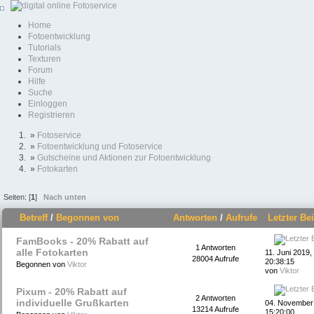
Home
Fotoentwicklung
Tutorials
Texturen
Forum
Hilfe
Suche
Einloggen
Registrieren
»
Fotoservice
»
Fotoentwicklung und Fotoservice
»
Gutscheine und Aktionen zur Fotoentwicklung
»
Fotokarten
Seiten: [
1
]
Nach unten
Betreff
/
Begonnen von
Antworten
/
Aufrufe
Letzter Be
FamBooks - 20% Rabatt auf
1 Antworten
alle Fotokarten
11. Juni 2019,
28004 Aufrufe
20:38:15
Begonnen von
Viktor
von
Viktor
Pixum - 20% Rabatt auf
2 Antworten
individuelle Grußkarten
04. November
13214 Aufrufe
15:20:00