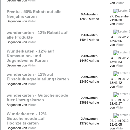
Begonnen von
Viktor
von
Viktor
Prentu - 50% Rabatt auf alle
0 Antworten
Neujahrskarten
27. Dezember
12852 Aufrufe
21:34:30
Begonnen von
Viktor
von
Viktor
wunderkarten - 12% Rabatt auf
2 Antworten
alle Produkte
04. Juni 2012,
14044 Aufrufe
13:42:06
Begonnen von
Viktor
von
Viktor
Wunderkarten - 12% auf
Kommunion- und
2 Antworten
04. Juni 2012,
Jugendweihe-Karten
14480 Aufrufe
13:41:53
Begonnen von
Viktor
von
Viktor
wunderkarten - 12% auf
2 Antworten
Einschulungseinladungskarten
04. Juni 2012,
13480 Aufrufe
13:41:42
Begonnen von
Viktor
von
Viktor
wunderkarten - Gutscheincode
2 Antworten
fuer Umzugskarten
04. Juni 2012,
13699 Aufrufe
13:41:27
Begonnen von
Viktor
von
Viktor
Wunderkarten - 12%
Gutscheincode auf
2 Antworten
04. Juni 2012,
Hochzeitskarten
13798 Aufrufe
13:41:05
Begonnen von
Viktor
von
Viktor