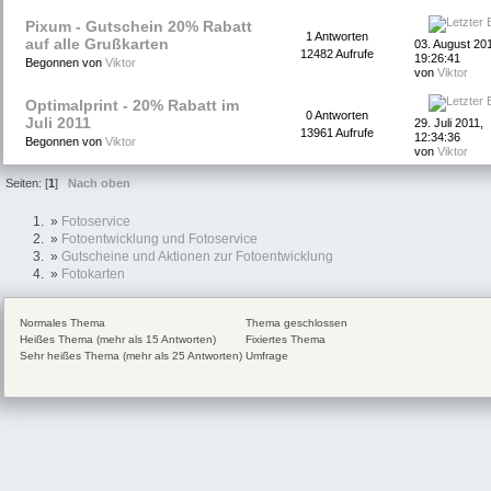
Pixum - Gutschein 20% Rabatt
1 Antworten
auf alle Grußkarten
03. August 201
12482 Aufrufe
19:26:41
Begonnen von
Viktor
von
Viktor
Optimalprint - 20% Rabatt im
0 Antworten
Juli 2011
29. Juli 2011,
13961 Aufrufe
12:34:36
Begonnen von
Viktor
von
Viktor
Seiten: [
1
]
Nach oben
»
Fotoservice
»
Fotoentwicklung und Fotoservice
»
Gutscheine und Aktionen zur Fotoentwicklung
»
Fotokarten
Normales Thema
Thema geschlossen
Heißes Thema (mehr als 15 Antworten)
Fixiertes Thema
Sehr heißes Thema (mehr als 25 Antworten)
Umfrage