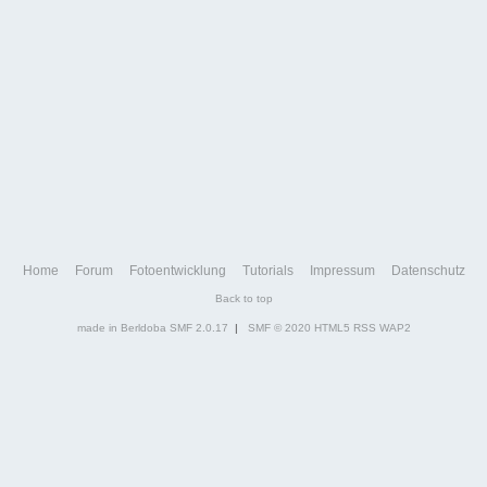
Home
Forum
Fotoentwicklung
Tutorials
Impressum
Datenschutz
Back to top
made in Berldoba
SMF 2.0.17
|
SMF © 2020
HTML5
RSS
WAP2