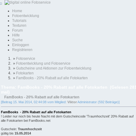
Home
Fotoentwicklung
Tutorials
Texturen
Forum
Hilfe
Suche
Einloggen
Registrieren
»
Fotoservice
»
Fotoentwicklung und Fotoservice
»
Gutscheine und Aktionen zur Fotoentwicklung
»
Fotokarten
»
FamBooks - 20% Rabatt auf alle Fotokarten
Thema: FamBooks - 20% Rabatt auf alle Fotokarten (Gelesen 28
mal)
FamBooks - 20% Rabatt auf alle Fotokarten
[Beitrag 15. Mai 2014, 02:44:08 vom Mitglied:
Viktor
Administrator (592 Beiträge)]
FamBooks - 20% Rabatt auf alle Fotokarten
! Leider nur noch bis heute Nacht mit dem Gutscheincode 'Traumhochzeit' 20% Rabatt auf
alle Fotokarten bei FamBooks.net
Gutschein:
Traumhochzeit
gültig bis
15.05.2014