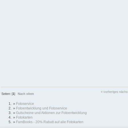
« vorheriges
nächs
Seiten: [
1
]
Nach oben
»
Fotoservice
»
Fotoentwicklung und Fotoservice
»
Gutscheine und Aktionen zur Fotoentwicklung
»
Fotokarten
»
FamBooks - 20% Rabatt auf alle Fotokarten