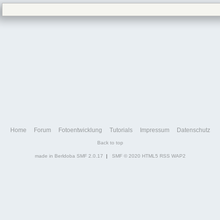
Home
Forum
Fotoentwicklung
Tutorials
Impressum
Datenschutz
Back to top
made in Berldoba
SMF 2.0.17
|
SMF © 2020
HTML5
RSS
WAP2