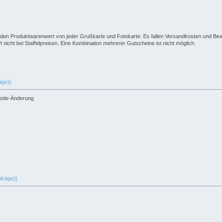
auf den Produktwarenwert von jeder Grußkarte und Fotokarte. Es fallen Versandkosten und Be
icht bei Staffelpreisen. Eine Kombination mehrerer Gutscheine ist nicht möglich.
äge)]
ncode-Änderung
träge)]