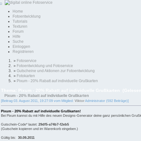
Home
Fotoentwicklung
Tutorials
Texturen
Forum
Hilfe
Suche
Einloggen
Registrieren
»
Fotoservice
»
Fotoentwicklung und Fotoservice
»
Gutscheine und Aktionen zur Fotoentwicklung
»
Fotokarten
»
Pixum - 20% Rabatt auf individuelle Grußkarten
Thema: Pixum - 20% Rabatt auf individuelle Grußkarten (Gelese
Pixum - 20% Rabatt auf individuelle Grußkarten
[Beitrag 03. August 2011, 19:27:09 vom Mitglied:
Viktor
Administrator (592 Beiträge)]
Pixum - 20% Rabatt auf individuelle Grußkarten!
Bei Pixum kannst du mit Hilfe des neuen Designs-Generator deine ganz persönlichen Grußk
Gutschein-Code* lautet:
29df5-a74b7-f2eb5
(Gutschein kopieren und im Warenkorb eingeben.)
Gültig bis:
30.09.2011