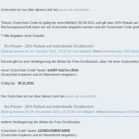
Gutschein ist nur über diesen Link bei
pixum.de einzulösen ...
*Dieser Gutschein-Code ist gültig bis einschließlich 30.09.2011 und gilt über 20% Rabatt 
Rechnungsanschrift kann nur ein Gutschein eingelöst werden und der Gutschein-Code greift n
** Alle Angaben ohne Gewähr
Re:Pixum - 20% Rabatt auf individuelle Grußkarten
[Beitrag Antwort #1 10. Oktober 2011, 23:03:42 vom Mitglied:
Viktor
Administrator (592 Beitr
Derzeit gibt es eine Verlängerung der Aktion für Foto-Grußkarten, aber mit einer Gutschei
neuer Gutschein-Code* lautet:
bd397-b2e7a-c3feb
(Gutschein kopieren und im Warenkorb eingeben.)
Gültig bis:
30.11.2011
Der Gutschein ist nur über diesen Link bei
pixum.de einzulösen ...
Re:Pixum - 20% Rabatt auf individuelle Grußkarten
[Beitrag Antwort #2 04. November 2016, 15:20:00 vom Mitglied:
Viktor
Administrator (592 Bei
weitere Verlängerung der Aktion für Foto-Grußkarten
Gutschein-Code* lautet:
22D8DCE9B5C56DE
(Gutschein kopieren und im Warenkorb eingeben.)