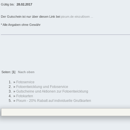
Gültig bis:
28.02.2017
Der Gutschein ist nur über diesen Link bei
pixum.de einzulösen ...
* Alle Angaben ohne Gewähr
Seiten: [
1
]
Nach oben
»
Fotoservice
»
Fotoentwicklung und Fotoservice
»
Gutscheine und Aktionen zur Fotoentwicklung
»
Fotokarten
»
Pixum - 20% Rabatt auf individuelle Grußkarten