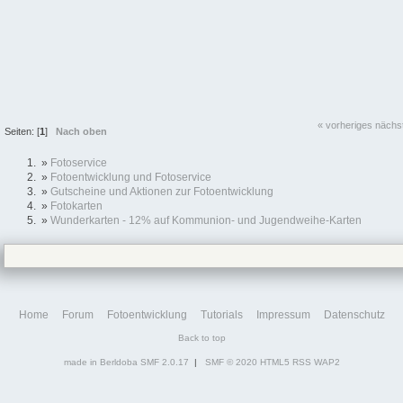
« vorheriges
nächs
Seiten: [
1
]
Nach oben
»
Fotoservice
»
Fotoentwicklung und Fotoservice
»
Gutscheine und Aktionen zur Fotoentwicklung
»
Fotokarten
»
Wunderkarten - 12% auf Kommunion- und Jugendweihe-Karten
Home
Forum
Fotoentwicklung
Tutorials
Impressum
Datenschutz
Back to top
made in Berldoba
SMF 2.0.17
|
SMF © 2020
HTML5
RSS
WAP2