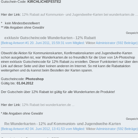
Gutschein-Code:
KIRCHLICHEFESTE2
Hier der Link:
12% Rabatt auf Kommunion- und Jugendweihe-Karten bei wunderkarten.de ...
* kein Mindestbestellwert
** Alle Angaben ohne Gewähr
Gespeich
exklusiv Gutscheincode Wunderkarten - 12% Rabatt
[Beitrag Antwort #1 20. Juni 2011, 15:59:31 vom Mitglied:
Viktor
Administrator (592 Beiträge)
Obwohl die Aktion für Kommunionskarten, Konfirmationskarten und Jugendweihe-Karten
schon ausgelaufen ist, war Wunderkarten.de so freundlich für die User von 1A-Photoshop
einen exklusiv Gutscheincode für 12% Rabatt zu erstellen. Dieser Funktioniert nur über den
Link auf dieser Seite und über keinen anderen im Internet. So mit kann die Rabattaktion
weitergehen und du kannst beim Bestellen der Karten sparen.
Gutscheincode:
Photoshop
Gültig bis:
01.04.2012
Der Gutschein über 12% Rabatt ist gültig für alle Wunderkarten.de Produkte!
Hier der Link:
12% Rabatt bei wunderkarten.de ...
* Alle Angaben ohne Gewähr
Gespeich
Re:Wunderkarten - 12% auf Kommunion- und Jugendweihe-Karten
[Beitrag Antwort #2 04. Juni 2012, 13:41:53 vom Mitglied:
Viktor
Administrator (592 Beiträge)