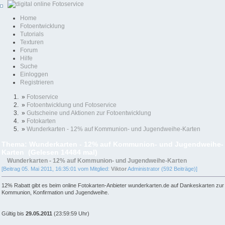
Home
Fotoentwicklung
Tutorials
Texturen
Forum
Hilfe
Suche
Einloggen
Registrieren
»
Fotoservice
»
Fotoentwicklung und Fotoservice
»
Gutscheine und Aktionen zur Fotoentwicklung
»
Fotokarten
»
Wunderkarten - 12% auf Kommunion- und Jugendweihe-Karten
Thema: Wunderkarten - 12% auf Kommunion- und Jugendweihe-
Karten (Gelesen 14484 mal)
Wunderkarten - 12% auf Kommunion- und Jugendweihe-Karten
[Beitrag 05. Mai 2011, 16:35:01 vom Mitglied:
Viktor
Administrator (592 Beiträge)]
12% Rabatt gibt es beim online Fotokarten-Anbieter wunderkarten.de auf Dankeskarten zur
Kommunion, Konfirmation und Jugendweihe.
Gültig bis
29.05.2011
(23:59:59 Uhr)