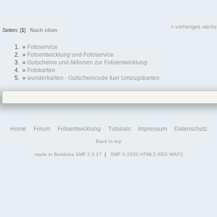
« vorheriges
nächs
Seiten: [
1
]
Nach oben
»
Fotoservice
»
Fotoentwicklung und Fotoservice
»
Gutscheine und Aktionen zur Fotoentwicklung
»
Fotokarten
»
wunderkarten - Gutscheincode fuer Umzugskarten
Home
Forum
Fotoentwicklung
Tutorials
Impressum
Datenschutz
Back to top
made in Berldoba
SMF 2.0.17
|
SMF © 2020
HTML5
RSS
WAP2