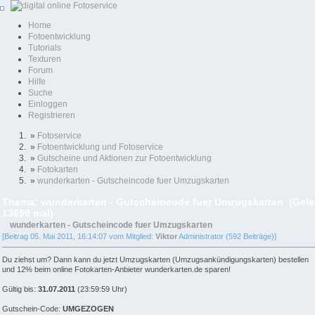
Home
Fotoentwicklung
Tutorials
Texturen
Forum
Hilfe
Suche
Einloggen
Registrieren
»
Fotoservice
»
Fotoentwicklung und Fotoservice
»
Gutscheine und Aktionen zur Fotoentwicklung
»
Fotokarten
»
wunderkarten - Gutscheincode fuer Umzugskarten
Thema: wunderkarten - Gutscheincode fuer Umzugskarten (Gel
13699 mal)
wunderkarten - Gutscheincode fuer Umzugskarten
[Beitrag 05. Mai 2011, 16:14:07 vom Mitglied:
Viktor
Administrator (592 Beiträge)]
Du ziehst um? Dann kann du jetzt Umzugskarten (Umzugsankündigungskarten) bestellen
und 12% beim online Fotokarten-Anbieter wunderkarten.de sparen!
Gültig bis:
31.07.2011
(23:59:59 Uhr)
Gutschein-Code:
UMGEZOGEN