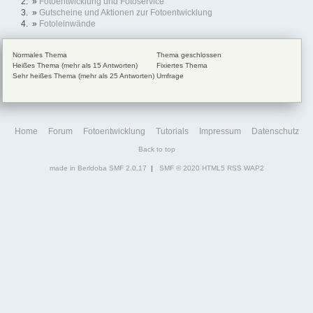
»
Fotoentwicklung und Fotoservice
»
Gutscheine und Aktionen zur Fotoentwicklung
»
Fotoleinwände
Normales Thema
Thema geschlossen
Heißes Thema (mehr als 15 Antworten)
Fixiertes Thema
Sehr heißes Thema (mehr als 25 Antworten)
Umfrage
Home
Forum
Fotoentwicklung
Tutorials
Impressum
Datenschutz
Back to top
made in Berldoba
SMF 2.0.17
|
SMF © 2020
HTML5
RSS
WAP2