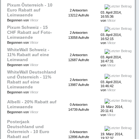
Pixum Österreich - 10
Euro Rabatt auf
2 Antworten
03. April 2014,
Leinwaende
13212 Aufrufe
16:55:36
Begonnen von
Viktor
von
Viktor
Pixum Schweiz - 15
CHF Rabatt auf Foto-
2 Antworten
03. April 2014,
Leinwaende
13058 Aufrufe
16:52:15
Begonnen von
Viktor
von
Viktor
WhiteWall Schweiz -
11% Rabatt auf eine
2 Antworten
03. April 2014,
Leinwand
12687 Aufrufe
16:47:31
Begonnen von
Viktor
von
Viktor
WhiteWall Deutschland
und Österreich - 11%
2 Antworten
Rabatt auf eine
03. April 2014,
13987 Aufrufe
16:46:42
Leinwaende
von
Viktor
Begonnen von
Viktor
Albelli - 20% Rabatt auf
0 Antworten
Leinwaende
19. März 2014,
14739 Aufrufe
20:11:41
Begonnen von
Viktor
von
Viktor
Posterjack
Deutschland und
Österreich - 10 Euro
0 Antworten
19. März 2014,
Rabatt auf
12896 Aufrufe
19:37:37