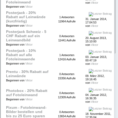
Fotoleinwand
von
Viktor
Begonnen von
Viktor
Posterjack - 20%
Rabatt auf Leinwände
1 Antworten
31. Januar 2014,
(kurzfristig)
11964 Aufrufe
17:04:53
Begonnen von
Viktor
von
Viktor
Posterjack Schweiz - 5
CHF Rabatt auf ein
0 Antworten
20. August 2013,
Leinwandbild
11441 Aufrufe
15:10:00
Begonnen von
Viktor
von
Viktor
Posterjack - 10%
Rabatt auf alle
1 Antworten
03. Januar 2013,
Fotoleinwaende
12416 Aufrufe
00:47:19
Begonnen von
Viktor
von
Viktor
Prentu - 30% Rabatt auf
0 Antworten
Leinwände
09. März 2012,
15356 Aufrufe
19:16:45
Begonnen von
Viktor
von
Viktor
Photobox - 20% Rabatt
0 Antworten
auf Fotoleinwand
04. Januar 2012,
12309 Aufrufe
16:36:35
Begonnen von
Viktor
von
Viktor
Pixum - Fotoleinwand-
Bilder bestellen und
0 Antworten
18. November 2011,
bis zu 25 Euro sparen
13654 Aufrufe
17:35:04