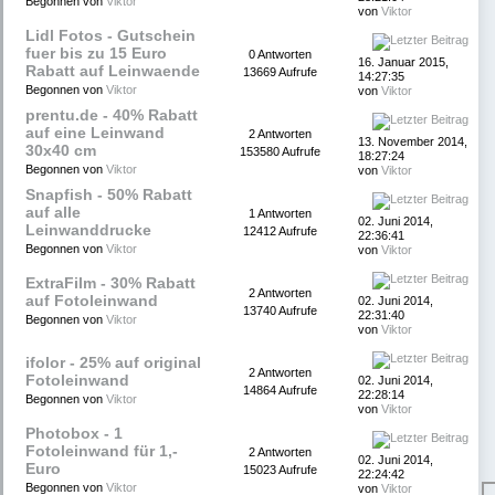
Begonnen von
Viktor
von
Viktor
Lidl Fotos - Gutschein
fuer bis zu 15 Euro
0 Antworten
16. Januar 2015,
Rabatt auf Leinwaende
13669 Aufrufe
14:27:35
Begonnen von
Viktor
von
Viktor
prentu.de - 40% Rabatt
auf eine Leinwand
2 Antworten
13. November 2014,
30x40 cm
153580 Aufrufe
18:27:24
Begonnen von
Viktor
von
Viktor
Snapfish - 50% Rabatt
auf alle
1 Antworten
02. Juni 2014,
Leinwanddrucke
12412 Aufrufe
22:36:41
Begonnen von
Viktor
von
Viktor
ExtraFilm - 30% Rabatt
2 Antworten
auf Fotoleinwand
02. Juni 2014,
13740 Aufrufe
22:31:40
Begonnen von
Viktor
von
Viktor
ifolor - 25% auf original
2 Antworten
Fotoleinwand
02. Juni 2014,
14864 Aufrufe
22:28:14
Begonnen von
Viktor
von
Viktor
Photobox - 1
Fotoleinwand für 1,-
2 Antworten
02. Juni 2014,
Euro
15023 Aufrufe
22:24:42
Begonnen von
Viktor
von
Viktor