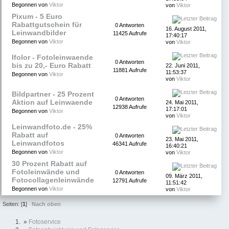
Begonnen von
Viktor
von
Viktor
Pixum - 5 Euro
Rabattgutschein für
0 Antworten
16. August 2011,
Leinwandbilder
11425 Aufrufe
17:40:17
Begonnen von
Viktor
von
Viktor
Ifolor - Fotoleinwaende
0 Antworten
bis zu 20,- Euro Rabatt
22. Juni 2011,
11881 Aufrufe
11:53:37
Begonnen von
Viktor
von
Viktor
Bildpartner - 25 Prozent
0 Antworten
Aktion auf Leinwaende
24. Mai 2011,
12938 Aufrufe
17:17:01
Begonnen von
Viktor
von
Viktor
Leinwandfoto.de - 25%
Rabatt auf
0 Antworten
23. Mai 2011,
Leinwandfotos
46341 Aufrufe
16:40:21
Begonnen von
Viktor
von
Viktor
30 Prozent Rabatt auf
Fotoleinwände und
0 Antworten
09. März 2011,
Fotocollagenleinwände
12791 Aufrufe
11:51:42
Begonnen von
Viktor
von
Viktor
Seiten: [
1
]
Nach oben
»
Fotoservice