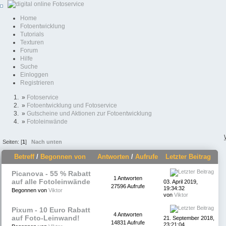
Home
Fotoentwicklung
Tutorials
Texturen
Forum
Hilfe
Suche
Einloggen
Registrieren
»
Fotoservice
»
Fotoentwicklung und Fotoservice
»
Gutscheine und Aktionen zur Fotoentwicklung
»
Fotoleinwände
Seiten: [
1
]
Nach unten
Betreff
/
Begonnen von
Antworten
/
Aufrufe
Letzter Beitrag
Picanova - 55 % Rabatt
1 Antworten
auf alle Fotoleinwände
03. April 2019,
27596 Aufrufe
19:34:32
Begonnen von
Viktor
von
Viktor
Pixum - 10 Euro Rabatt
4 Antworten
auf Foto-Leinwand!
21. September 2018,
14831 Aufrufe
23:21:04