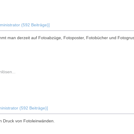
inistrator (592 Beiträge)]
mmt man derzeit auf Fotoabzüge, Fotoposter, Fotobücher und Fotogrussk
lösen...
nistrator (592 Beiträge)]
n Druck von Fotoleinwänden.