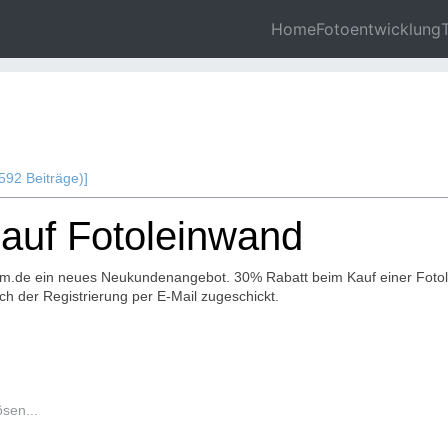
Home
Fotoentwicklung
cheine und Aktionen zur Fotoentwicklung
»
Fotoleinwände
(Gelesen 13740 mal)
592 Beiträge)]
 auf Fotoleinwand
ilm.de ein neues Neukundenangebot. 30% Rabatt beim Kauf einer Foto
 der Registrierung per E-Mail zugeschickt.
ösen...