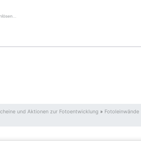
lösen...
cheine und Aktionen zur Fotoentwicklung
»
Fotoleinwände