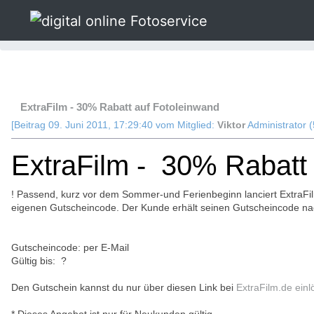
»
Fotoservice
»
Fotoentwicklung und Fotoservice
»
Guts
Thema: ExtraFilm - 30% Rabatt auf Fotoleinwand 
ExtraFilm - 30% Rabatt auf Fotoleinwand
[Beitrag 09. Juni 2011, 17:29:40 vom Mitglied:
Viktor
Administrator (
ExtraFilm - 30% Rabatt
! Passend, kurz vor dem Sommer-und Ferienbeginn lanciert ExtraF
eigenen Gutscheincode. Der Kunde erhält seinen Gutscheincode nach
Gutscheincode: per E-Mail
Gültig bis: ?
Den Gutschein kannst du nur über diesen Link bei
ExtraFilm.de einl