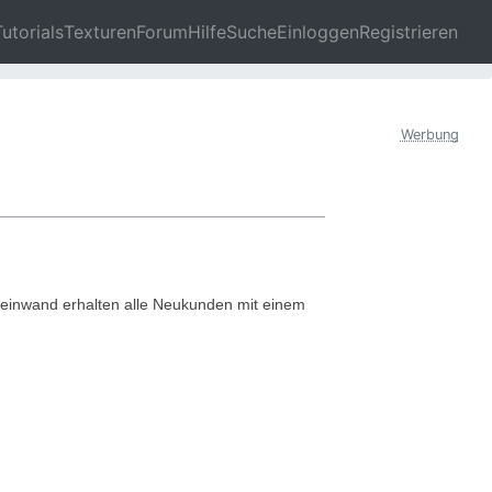
Tutorials
Texturen
Forum
Hilfe
Suche
Einloggen
Registrieren
»
ExtraFilm - 30% Rabatt auf Fotoleinwand
Werbung
leinwand erhalten alle Neukunden mit einem