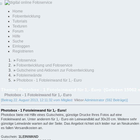
Home
Fotoentwicklung
Tutorials
Texturen
Forum
Hilfe
Suche
Einloggen
Registrieren
»
Fotoservice
»
Fotoentwicklung und Fotoservice
»
Gutscheine und Aktionen zur Fotoentwicklung
»
Fotoleinwände
»
Photobox - 1 Fotoleinwand für 1,- Euro
Thema: Photobox - 1 Fotoleinwand für 1,- Euro (Gelesen 15062 
Photobox - 1 Fotoleinwand für 1,- Euro
[Beitrag 22. August 2013, 12:11:32 vom Mitglied:
Viktor
Administrator (592 Beiträge)]
Photobox - 1 Fotoleinwand für 1,- Euro!
Photobox biete mit Hilfe eines Gutscheins, günstige Drucke Ihres Fotos auf eine
Fotoleinwand an. Unter anderem für 1,- Euro ein Leinwandbild auf 30x20 cm. Weitere sehr
günstige Leinwände warten auf der Seite. Das Angebot richtet sich leider nur an Neukunden
es fallen Versandkosten an.
Gutschein:
1LEINWAND