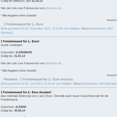
Gültig bis Mittwoch, den
31.10.13
Hier der Link zum Fotoservice von
photobox.de ...
* Alle Angaben ohne Gewähr
Gespeich
1 Fotoleinwand für 1,- Euro
[Beitrag Antwort #1 04. November 2013, 12:24:06 vom Mitglied:
Viktor
Administrator (592
Beiträge)]
1 Fotoleinwand für 1,- Euro!
wurde verlängert:
Gutschein:
1LEINWAND
Gültig bis:
31.01.14
Hier der Link zum Fotoservice von
photobox.de ...
* Alle Angaben ohne Gewähr
Gespeich
Photobox - 1 Fotoleinwand für 2,- Euro drucken
[Beitrag Antwort #2 02. Juni 2014, 22:24:42 vom Mitglied:
Viktor
Administrator (592 Beiträge)
1 Fotoleinwand für 2,- Euro drucken!
also minimale Änderung von 1 auf 2 Euro. Deshalb auch neuer Gutscheincode für die
Fotoleinwand.
Gutschein:
2LEINW
Gültig bis:
30.06.14