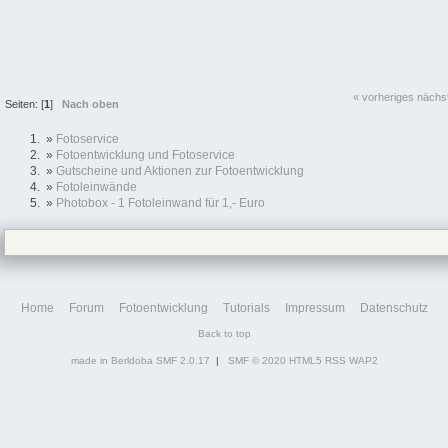
« vorheriges
nächs
Seiten: [
1
]
Nach oben
»
Fotoservice
»
Fotoentwicklung und Fotoservice
»
Gutscheine und Aktionen zur Fotoentwicklung
»
Fotoleinwände
»
Photobox - 1 Fotoleinwand für 1,- Euro
Home
Forum
Fotoentwicklung
Tutorials
Impressum
Datenschutz
Back to top
made in Berldoba
SMF 2.0.17
|
SMF © 2020
HTML5
RSS
WAP2