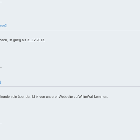
..
äge)]
den, ist gültig bis 31.12.2013.
..
]
 Neukunden die über den Link von unserer Webseite zu WhiteWall kommen.
..