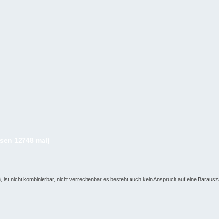
sen 12748 mal)
013, ist nicht kombinierbar, nicht verrechenbar es besteht auch kein Anspruch auf eine Barausz