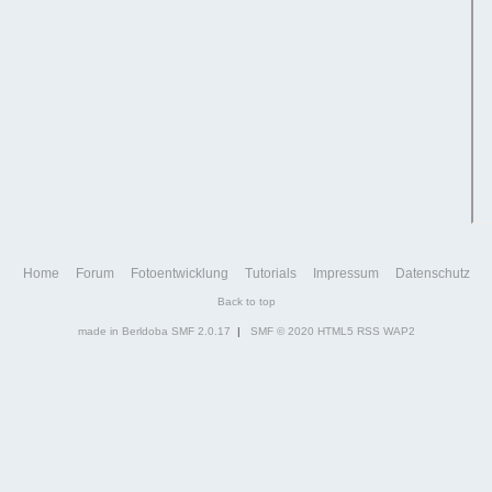
Home
Forum
Fotoentwicklung
Tutorials
Impressum
Datenschutz
Back to top
made in Berldoba
SMF 2.0.17
|
SMF © 2020
HTML5
RSS
WAP2