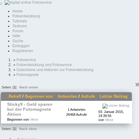
Home
Fotoentwicklung
Tutorials
Texturen
Forum
Hilfe
Suche
Einloggen
Registrieren
»
Fotoservice
»
Fotoentwicklung und Fotoservice
»
Gutscheine und Aktionen zur Fotoentwicklung
»
Fotomagnete
W
Seiten: [
1
]
Nach unten
Betreff
/
Begonnen von
Antworten
/
Aufrufe
Letzter Beitrag
Sticky9 - Geld sparen
bei der Fotomagnete
1 Antworten
03. Januar 2015,
Aktion
26468 Aufrufe
19:39:55
Begonnen von
Viktor
von
Viktor
Seiten: [
1
]
Nach oben