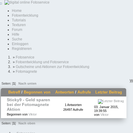
Home
Fotoentwicklung
Tutorials
Texturen
Forum
Hilfe
Suche
Einloggen
Registrieren
»
Fotoservice
»
Fotoentwicklung und Fotoservice
»
Gutscheine und Aktionen zur Fotoentwicklung
»
Fotomagnete
W
Seiten: [
1
]
Nach unten
Betreff
/
Begonnen von
Antworten
/
Aufrufe
Letzter Beitrag
Sticky9 - Geld sparen
bei der Fotomagnete
1 Antworten
03. Januar 2015,
Aktion
26497 Aufrufe
19:39:55
Begonnen von
Viktor
von
Viktor
Seiten: [
1
]
Nach oben