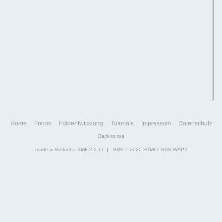
Home
Forum
Fotoentwicklung
Tutorials
Impressum
Datenschutz
Back to top
made in Berldoba
SMF 2.0.17
|
SMF © 2020
HTML5
RSS
WAP2