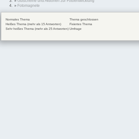
»
Gutscheine und Aktionen zur Fotoentwicklung
»
Fotomagnete
Normales Thema
Thema geschlossen
Heißes Thema (mehr als 15 Antworten)
Fixiertes Thema
Sehr heißes Thema (mehr als 25 Antworten)
Umfrage