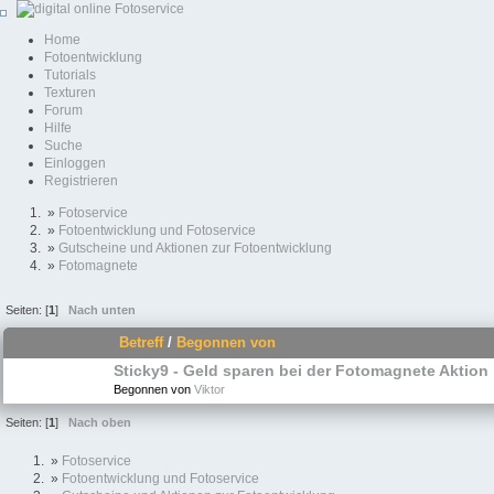
Home
Fotoentwicklung
Tutorials
Texturen
Forum
Hilfe
Suche
Einloggen
Registrieren
»
Fotoservice
»
Fotoentwicklung und Fotoservice
»
Gutscheine und Aktionen zur Fotoentwicklung
»
Fotomagnete
Seiten: [
1
]
Nach unten
Betreff
/
Begonnen von
Sticky9 - Geld sparen bei der Fotomagnete Aktion
Begonnen von
Viktor
Seiten: [
1
]
Nach oben
»
Fotoservice
»
Fotoentwicklung und Fotoservice