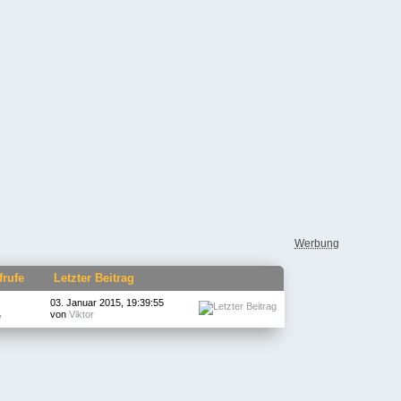
Werbung
frufe
Letzter Beitrag
03. Januar 2015, 19:39:55
von
Viktor
e