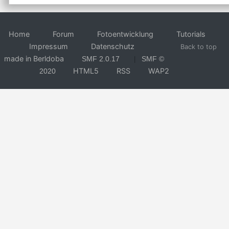
Home
Forum
Fotoentwicklung
Tutorials
Impressum
Datenschutz
Back to top
made in Berldoba
SMF 2.0.17
SMF ©
|
HTML5
RSS
WAP2
2020