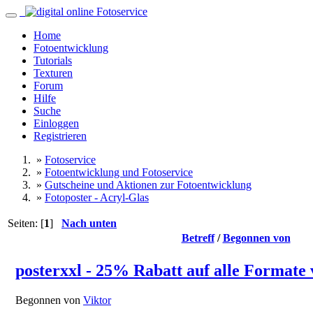
Home
Fotoentwicklung
Tutorials
Texturen
Forum
Hilfe
Suche
Einloggen
Registrieren
»
Fotoservice
»
Fotoentwicklung und Fotoservice
»
Gutscheine und Aktionen zur Fotoentwicklung
»
Fotoposter - Acryl-Glas
Seiten: [
1
]
Nach unten
Betreff
/
Begonnen von
posterxxl - 25% Rabatt auf alle Formate 
Begonnen von
Viktor