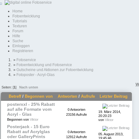
Home
Fotoentwicklung
Tutorials
Texturen
Forum
Hilfe
Suche
Einloggen
Registrieren
»
Fotoservice
»
Fotoentwicklung und Fotoservice
»
Gutscheine und Aktionen zur Fotoentwicklung
»
Fotoposter - Acryl-Glas
W
Seiten: [
1
]
Nach unten
Betreff
/
Begonnen von
Antworten
/
Aufrufe
Letzter Beitrag
posterxxl - 25% Rabatt
auf alle Formate vom
0 Antworten
19. März 2014,
Acryl - Glas
23156 Aufrufe
20:20:23
Begonnen von
Viktor
von
Viktor
Posterjack - 15 Euro
Rabatt auf Acrylglas
0 Antworten
05. August 2013,
oder GalleryPrints
12912 Aufrufe
19:45:46