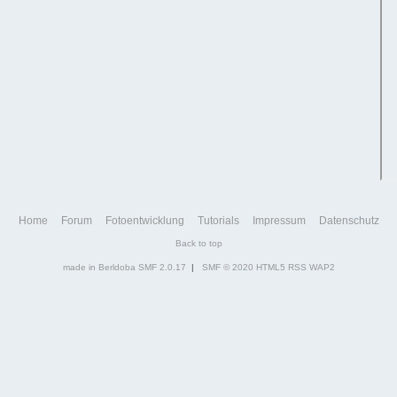
Home
Forum
Fotoentwicklung
Tutorials
Impressum
Datenschutz
Back to top
made in Berldoba
SMF 2.0.17
|
SMF © 2020
HTML5
RSS
WAP2