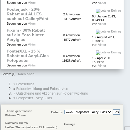
Begonnen von
Viktor
von
Viktor
Posterjack - 20%
Rabatt auf ALLES,
2 Antworten
03. Januar 2013,
auch auf GalleryPrint
13115 Aufrufe
00:49:41
Begonnen von
Viktor
von
Viktor
Pixum - 30% Rabatt
auf ein Foto hinter
0 Antworten
16. August 2011,
Acrylglas
11577 Aufrufe
19:09:35
Begonnen von
Viktor
von
Viktor
PosterXXL - 15 %
Rabatt auf Acryl-Glas
0 Antworten
15. April 2011,
Fotoposter
11633 Aufrufe
18:14:55
Begonnen von
Viktor
von
Viktor
Seiten: [
1
]
Nach oben
»
Fotoservice
»
Fotoentwicklung und Fotoservice
»
Gutscheine und Aktionen zur Fotoentwicklung
»
Fotoposter - Acryl-Glas
Thema geschlossen
Gehe zu:
Fixiertes Thema
Normales Thema
Umfrage
Heißes Thema (mehr als 15 Antworten)