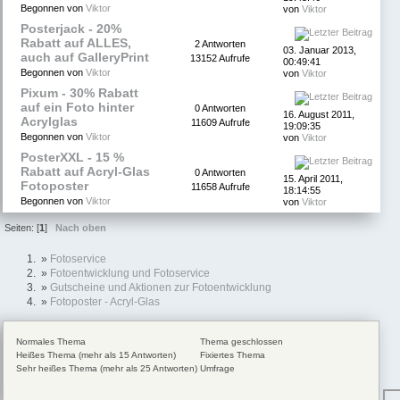
Begonnen von
Viktor
von
Viktor
Posterjack - 20%
Rabatt auf ALLES,
2 Antworten
03. Januar 2013,
auch auf GalleryPrint
13152 Aufrufe
00:49:41
Begonnen von
Viktor
von
Viktor
Pixum - 30% Rabatt
auf ein Foto hinter
0 Antworten
16. August 2011,
Acrylglas
11609 Aufrufe
19:09:35
Begonnen von
Viktor
von
Viktor
PosterXXL - 15 %
Rabatt auf Acryl-Glas
0 Antworten
15. April 2011,
Fotoposter
11658 Aufrufe
18:14:55
Begonnen von
Viktor
von
Viktor
Seiten: [
1
]
Nach oben
»
Fotoservice
»
Fotoentwicklung und Fotoservice
»
Gutscheine und Aktionen zur Fotoentwicklung
»
Fotoposter - Acryl-Glas
Normales Thema
Thema geschlossen
Heißes Thema (mehr als 15 Antworten)
Fixiertes Thema
Sehr heißes Thema (mehr als 25 Antworten)
Umfrage