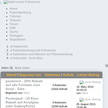
Home
Fotoentwicklung
Tutorials
Texturen
Forum
Hilfe
Suche
Einloggen
Registrieren
»
Fotoservice
»
Fotoentwicklung und Fotoservice
»
Gutscheine und Aktionen zur Fotoentwicklung
»
Fotoposter - Acryl-Glas
W
Seiten: [
1
]
Nach unten
Betreff
/
Begonnen von
Antworten
/
Aufrufe
Letzter Beitrag
posterxxl - 25% Rabatt
auf alle Formate vom
0 Antworten
19. März 2014,
Acryl - Glas
23202 Aufrufe
20:20:23
Begonnen von
Viktor
von
Viktor
Posterjack - 15 Euro
Rabatt auf Acrylglas
0 Antworten
05. August 2013,
oder GalleryPrints
12940 Aufrufe
19:45:46