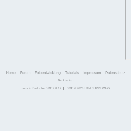
Home
Forum
Fotoentwicklung
Tutorials
Impressum
Datenschutz
Back to top
made in Berldoba
SMF 2.0.17
|
SMF © 2020
HTML5
RSS
WAP2