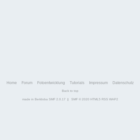
Home
Forum
Fotoentwicklung
Tutorials
Impressum
Datenschutz
Back to top
made in Berldoba
SMF 2.0.17
|
SMF © 2020
HTML5
RSS
WAP2