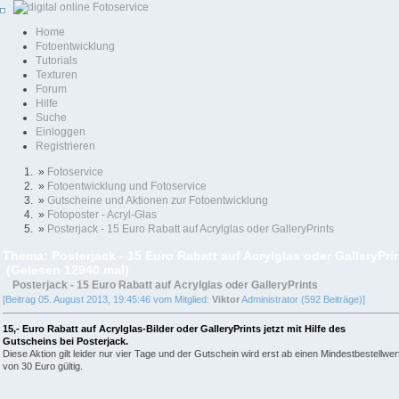
Home
Fotoentwicklung
Tutorials
Texturen
Forum
Hilfe
Suche
Einloggen
Registrieren
»
Fotoservice
»
Fotoentwicklung und Fotoservice
»
Gutscheine und Aktionen zur Fotoentwicklung
»
Fotoposter - Acryl-Glas
»
Posterjack - 15 Euro Rabatt auf Acrylglas oder GalleryPrints
Thema: Posterjack - 15 Euro Rabatt auf Acrylglas oder GalleryPri
(Gelesen 12940 mal)
Posterjack - 15 Euro Rabatt auf Acrylglas oder GalleryPrints
[Beitrag 05. August 2013, 19:45:46 vom Mitglied:
Viktor
Administrator (592 Beiträge)]
15,- Euro Rabatt auf Acrylglas-Bilder oder GalleryPrints jetzt mit Hilfe des
Gutscheins bei Posterjack.
Diese Aktion gilt leider nur vier Tage und der Gutschein wird erst ab einen Mindestbestellwer
von 30 Euro gültig.