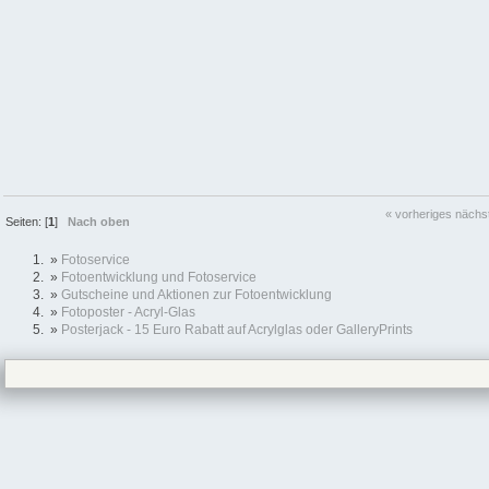
« vorheriges
nächs
Seiten: [
1
]
Nach oben
»
Fotoservice
»
Fotoentwicklung und Fotoservice
»
Gutscheine und Aktionen zur Fotoentwicklung
»
Fotoposter - Acryl-Glas
»
Posterjack - 15 Euro Rabatt auf Acrylglas oder GalleryPrints