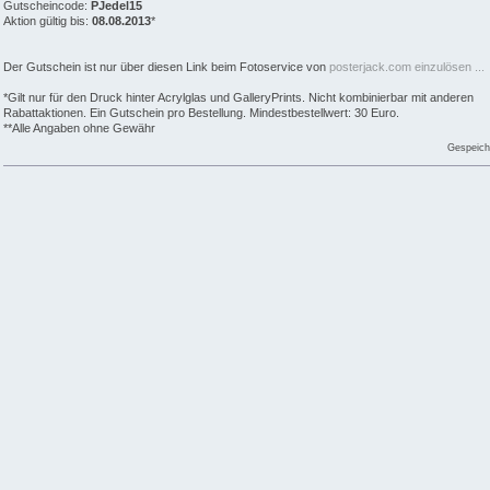
Gutscheincode:
PJedel15
Aktion gültig bis:
08.08.2013
*
Der Gutschein ist nur über diesen Link beim Fotoservice von
posterjack.com einzulösen ...
*Gilt nur für den Druck hinter Acrylglas und GalleryPrints. Nicht kombinierbar mit anderen
Rabattaktionen. Ein Gutschein pro Bestellung. Mindestbestellwert: 30 Euro.
**Alle Angaben ohne Gewähr
Gespeich