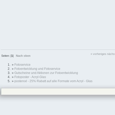
« vorheriges
nächs
Seiten: [
1
]
Nach oben
»
Fotoservice
»
Fotoentwicklung und Fotoservice
»
Gutscheine und Aktionen zur Fotoentwicklung
»
Fotoposter - Acryl-Glas
»
posterxxl - 25% Rabatt auf alle Formate vom Acryl - Glas