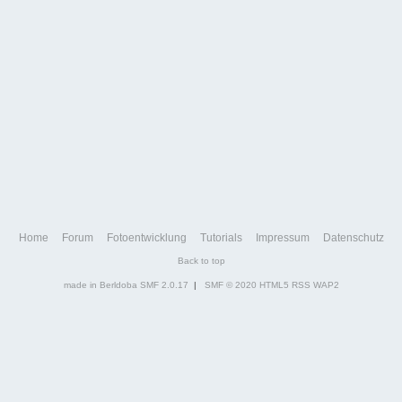
Home
Forum
Fotoentwicklung
Tutorials
Impressum
Datenschutz
Back to top
made in Berldoba
SMF 2.0.17
|
SMF © 2020
HTML5
RSS
WAP2