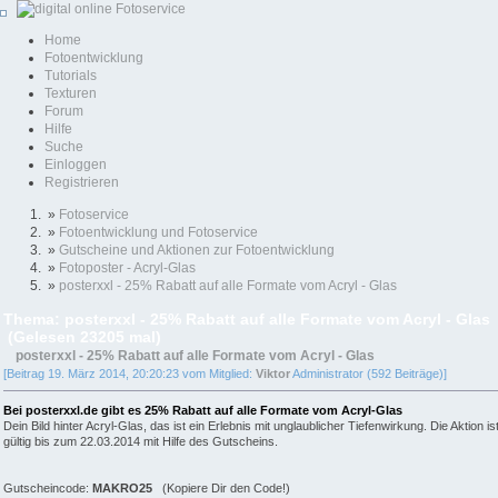
Home
Fotoentwicklung
Tutorials
Texturen
Forum
Hilfe
Suche
Einloggen
Registrieren
»
Fotoservice
»
Fotoentwicklung und Fotoservice
»
Gutscheine und Aktionen zur Fotoentwicklung
»
Fotoposter - Acryl-Glas
»
posterxxl - 25% Rabatt auf alle Formate vom Acryl - Glas
Thema: posterxxl - 25% Rabatt auf alle Formate vom Acryl - Glas
(Gelesen 23205 mal)
posterxxl - 25% Rabatt auf alle Formate vom Acryl - Glas
[Beitrag 19. März 2014, 20:20:23 vom Mitglied:
Viktor
Administrator (592 Beiträge)]
Bei posterxxl.de gibt es 25% Rabatt auf alle Formate vom Acryl-Glas
Dein Bild hinter Acryl-Glas, das ist ein Erlebnis mit unglaublicher Tiefenwirkung. Die Aktion is
gültig bis zum 22.03.2014 mit Hilfe des Gutscheins.
Gutscheincode:
MAKRO25
(Kopiere Dir den Code!)