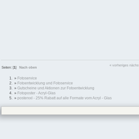
« vorheriges
nächs
Seiten: [
1
]
Nach oben
»
Fotoservice
»
Fotoentwicklung und Fotoservice
»
Gutscheine und Aktionen zur Fotoentwicklung
»
Fotoposter - Acryl-Glas
»
posterxxl - 25% Rabatt auf alle Formate vom Acryl - Glas