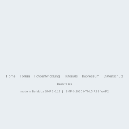
Home
Forum
Fotoentwicklung
Tutorials
Impressum
Datenschutz
Back to top
made in Berldoba
SMF 2.0.17
|
SMF © 2020
HTML5
RSS
WAP2