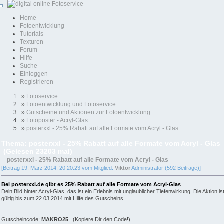
Home
Fotoentwicklung
Tutorials
Texturen
Forum
Hilfe
Suche
Einloggen
Registrieren
»
Fotoservice
»
Fotoentwicklung und Fotoservice
»
Gutscheine und Aktionen zur Fotoentwicklung
»
Fotoposter - Acryl-Glas
»
posterxxl - 25% Rabatt auf alle Formate vom Acryl - Glas
Thema: posterxxl - 25% Rabatt auf alle Formate vom Acryl - Glas
(Gelesen 23203 mal)
posterxxl - 25% Rabatt auf alle Formate vom Acryl - Glas
[Beitrag 19. März 2014, 20:20:23 vom Mitglied:
Viktor
Administrator (592 Beiträge)]
Bei posterxxl.de gibt es 25% Rabatt auf alle Formate vom Acryl-Glas
Dein Bild hinter Acryl-Glas, das ist ein Erlebnis mit unglaublicher Tiefenwirkung. Die Aktion is
gültig bis zum 22.03.2014 mit Hilfe des Gutscheins.
Gutscheincode:
MAKRO25
(Kopiere Dir den Code!)