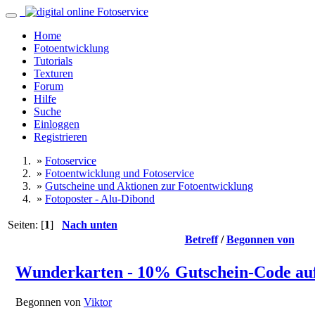
Home
Fotoentwicklung
Tutorials
Texturen
Forum
Hilfe
Suche
Einloggen
Registrieren
»
Fotoservice
»
Fotoentwicklung und Fotoservice
»
Gutscheine und Aktionen zur Fotoentwicklung
»
Fotoposter - Alu-Dibond
Seiten: [
1
]
Nach unten
Betreff
/
Begonnen von
Wunderkarten - 10% Gutschein-Code auf
Begonnen von
Viktor