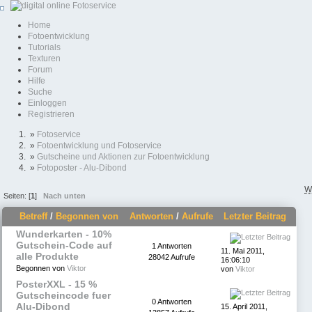
Home
Fotoentwicklung
Tutorials
Texturen
Forum
Hilfe
Suche
Einloggen
Registrieren
»
Fotoservice
»
Fotoentwicklung und Fotoservice
»
Gutscheine und Aktionen zur Fotoentwicklung
»
Fotoposter - Alu-Dibond
W
Seiten: [
1
]
Nach unten
Betreff
/
Begonnen von
Antworten
/
Aufrufe
Letzter Beitrag
Wunderkarten - 10%
Gutschein-Code auf
1 Antworten
11. Mai 2011,
alle Produkte
28042 Aufrufe
16:06:10
Begonnen von
Viktor
von
Viktor
PosterXXL - 15 %
Gutscheincode fuer
0 Antworten
Alu-Dibond
15. April 2011,