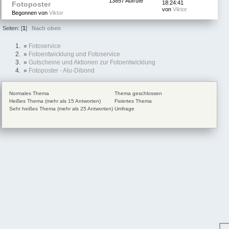
13857 Aufrufe
18:24:41
Fotoposter
von
Viktor
Begonnen von
Viktor
Seiten: [
1
]
Nach oben
»
Fotoservice
»
Fotoentwicklung und Fotoservice
»
Gutscheine und Aktionen zur Fotoentwicklung
»
Fotoposter - Alu-Dibond
Normales Thema
Thema geschlossen
Heißes Thema (mehr als 15 Antworten)
Fixiertes Thema
Sehr heißes Thema (mehr als 25 Antworten)
Umfrage