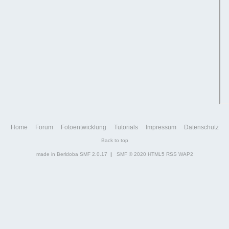
Home
Forum
Fotoentwicklung
Tutorials
Impressum
Datenschutz
Back to top
made in Berldoba
SMF 2.0.17
|
SMF © 2020
HTML5
RSS
WAP2