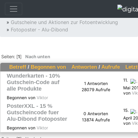
»
Fotoservice
»
Fotoentwicklung und Fotoservice
»
Gutscheine und Aktionen zur Fotoentwicklung
»
Fotoposter - Alu-Dibond
Seiten: [
1
]
Nach unten
Betreff
/
Begonnen von
Antworten
/
Aufrufe
Letz
Wunderkarten - 10%
11.
Gutschein-Code auf
1 Antworten
Mai 201
alle Produkte
28079 Aufrufe
von
Vik
Begonnen von
Viktor
PosterXXL - 15 %
15.
Gutscheincode fuer
0 Antworten
April 2
Alu-Dibond Fotoposter
13874 Aufrufe
von
Vik
Begonnen von
Viktor