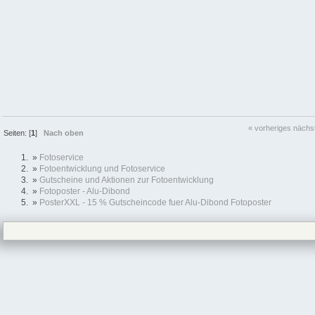
« vorheriges
nächs
Seiten: [
1
]
Nach oben
»
Fotoservice
»
Fotoentwicklung und Fotoservice
»
Gutscheine und Aktionen zur Fotoentwicklung
»
Fotoposter - Alu-Dibond
»
PosterXXL - 15 % Gutscheincode fuer Alu-Dibond Fotoposter