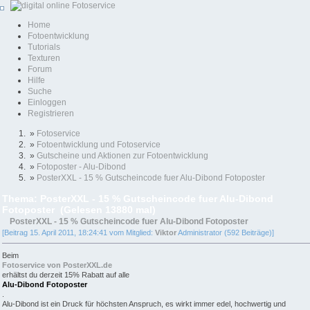
Home
Fotoentwicklung
Tutorials
Texturen
Forum
Hilfe
Suche
Einloggen
Registrieren
»
Fotoservice
»
Fotoentwicklung und Fotoservice
»
Gutscheine und Aktionen zur Fotoentwicklung
»
Fotoposter - Alu-Dibond
»
PosterXXL - 15 % Gutscheincode fuer Alu-Dibond Fotoposter
Thema: PosterXXL - 15 % Gutscheincode fuer Alu-Dibond
Fotoposter (Gelesen 13880 mal)
PosterXXL - 15 % Gutscheincode fuer Alu-Dibond Fotoposter
[Beitrag 15. April 2011, 18:24:41 vom Mitglied:
Viktor
Administrator (592 Beiträge)]
Beim
Fotoservice von PosterXXL.de
erhältst du derzeit 15% Rabatt auf alle
Alu-Dibond Fotoposter
.
Alu-Dibond ist ein Druck für höchsten Anspruch, es wirkt immer edel, hochwertig und