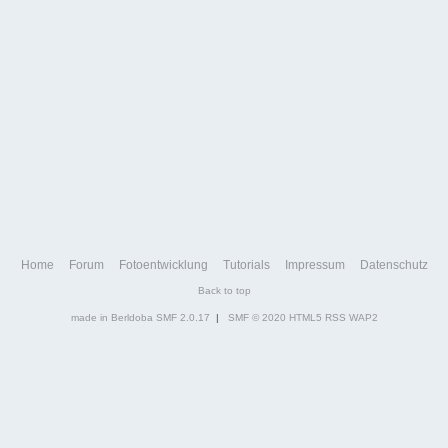
Home
Forum
Fotoentwicklung
Tutorials
Impressum
Datenschutz
Back to top
made in Berldoba
SMF 2.0.17
|
SMF © 2020
HTML5
RSS
WAP2