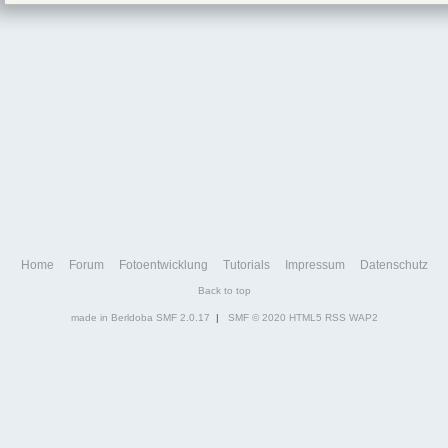
Home
Forum
Fotoentwicklung
Tutorials
Impressum
Datenschutz
Back to top
made in Berldoba
SMF 2.0.17
|
SMF © 2020
HTML5
RSS
WAP2