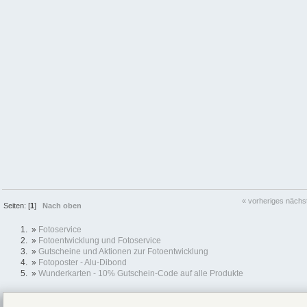
« vorheriges
nächs
Seiten: [
1
]
Nach oben
»
Fotoservice
»
Fotoentwicklung und Fotoservice
»
Gutscheine und Aktionen zur Fotoentwicklung
»
Fotoposter - Alu-Dibond
»
Wunderkarten - 10% Gutschein-Code auf alle Produkte