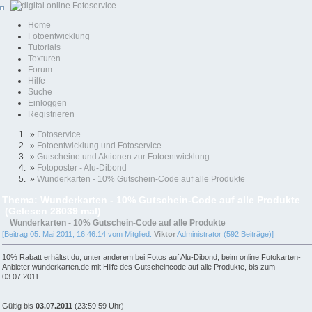
Home
Fotoentwicklung
Tutorials
Texturen
Forum
Hilfe
Suche
Einloggen
Registrieren
»
Fotoservice
»
Fotoentwicklung und Fotoservice
»
Gutscheine und Aktionen zur Fotoentwicklung
»
Fotoposter - Alu-Dibond
»
Wunderkarten - 10% Gutschein-Code auf alle Produkte
Thema: Wunderkarten - 10% Gutschein-Code auf alle Produkte
(Gelesen 28039 mal)
Wunderkarten - 10% Gutschein-Code auf alle Produkte
[Beitrag 05. Mai 2011, 16:46:14 vom Mitglied:
Viktor
Administrator (592 Beiträge)]
10% Rabatt erhältst du, unter anderem bei Fotos auf Alu-Dibond, beim online Fotokarten-
Anbieter wunderkarten.de mit Hilfe des Gutscheincode auf alle Produkte, bis zum
03.07.2011.
Gültig bis
03.07.2011
(23:59:59 Uhr)