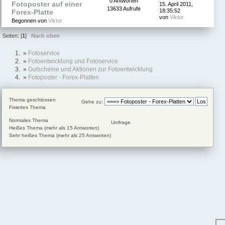
0 Antworten
Fotoposter auf einer
15. April 2011,
13633 Aufrufe
18:35:52
Forex-Platte
von
Viktor
Begonnen von
Viktor
Seiten: [
1
]
Nach oben
»
Fotoservice
»
Fotoentwicklung und Fotoservice
»
Gutscheine und Aktionen zur Fotoentwicklung
»
Fotoposter - Forex-Platten
Thema geschlossen
Gehe zu:
Fixiertes Thema
Normales Thema
Umfrage
Heißes Thema (mehr als 15 Antworten)
Sehr heißes Thema (mehr als 25 Antworten)