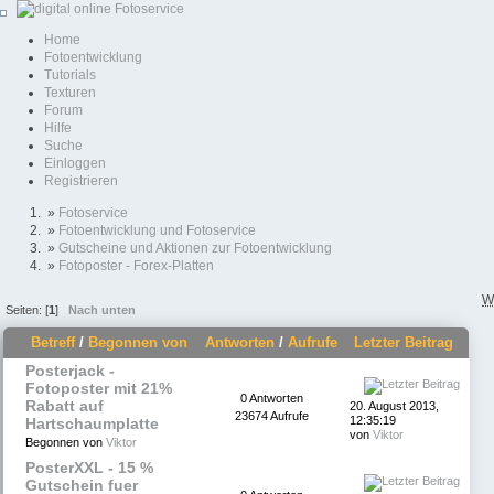
Home
Fotoentwicklung
Tutorials
Texturen
Forum
Hilfe
Suche
Einloggen
Registrieren
»
Fotoservice
»
Fotoentwicklung und Fotoservice
»
Gutscheine und Aktionen zur Fotoentwicklung
»
Fotoposter - Forex-Platten
W
Seiten: [
1
]
Nach unten
Betreff
/
Begonnen von
Antworten
/
Aufrufe
Letzter Beitrag
Posterjack -
Fotoposter mit 21%
0 Antworten
Rabatt auf
20. August 2013,
23674 Aufrufe
12:35:19
Hartschaumplatte
von
Viktor
Begonnen von
Viktor
PosterXXL - 15 %
Gutschein fuer