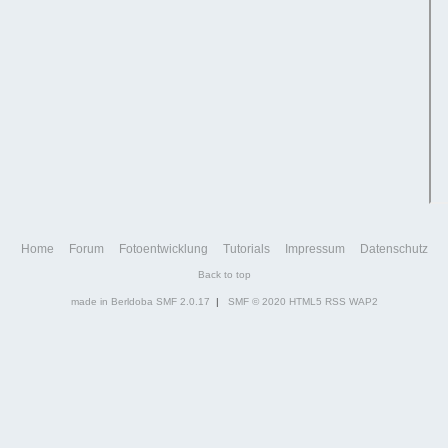
Home
Forum
Fotoentwicklung
Tutorials
Impressum
Datenschutz
Back to top
made in Berldoba
SMF 2.0.17
|
SMF © 2020
HTML5
RSS
WAP2