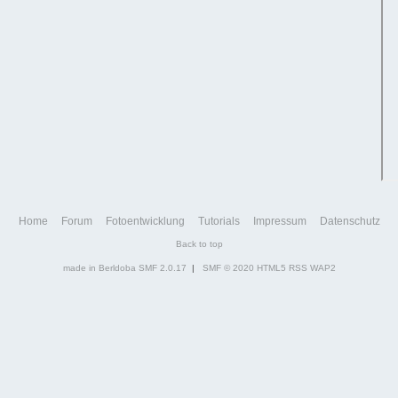
Home
Forum
Fotoentwicklung
Tutorials
Impressum
Datenschutz
Back to top
made in Berldoba
SMF 2.0.17
|
SMF © 2020
HTML5
RSS
WAP2