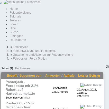
Home
Fotoentwicklung
Tutorials
Texturen
Forum
Hilfe
Suche
Einloggen
Registrieren
»
Fotoservice
»
Fotoentwicklung und Fotoservice
»
Gutscheine und Aktionen zur Fotoentwicklung
»
Fotoposter - Forex-Platten
W
Seiten: [
1
]
Nach unten
Betreff
/
Begonnen von
Antworten
/
Aufrufe
Letzter Beitrag
Posterjack -
Fotoposter mit 21%
0 Antworten
Rabatt auf
20. August 2013,
23639 Aufrufe
12:35:19
Hartschaumplatte
von
Viktor
Begonnen von
Viktor
PosterXXL - 15 %
Gutschein fuer