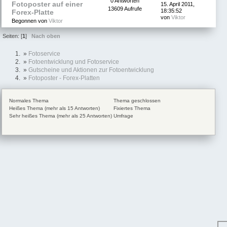
0 Antworten
Fotoposter auf einer
15. April 2011,
13609 Aufrufe
18:35:52
Forex-Platte
von
Viktor
Begonnen von
Viktor
Seiten: [
1
]
Nach oben
»
Fotoservice
»
Fotoentwicklung und Fotoservice
»
Gutscheine und Aktionen zur Fotoentwicklung
»
Fotoposter - Forex-Platten
Normales Thema
Thema geschlossen
Heißes Thema (mehr als 15 Antworten)
Fixiertes Thema
Sehr heißes Thema (mehr als 25 Antworten)
Umfrage