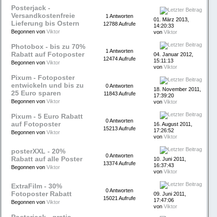
Posterjack -
Versandkostenfreie
1 Antworten
01. März 2013,
Lieferung bis Ostern
12788 Aufrufe
14:20:33
Begonnen von
Viktor
von
Viktor
Photobox - bis zu 70%
1 Antworten
Rabatt auf Fotoposter
04. Januar 2012,
12474 Aufrufe
15:11:13
Begonnen von
Viktor
von
Viktor
Pixum - Fotoposter
entwickeln und bis zu
0 Antworten
18. November 2011,
25 Euro sparen
11843 Aufrufe
17:39:20
Begonnen von
Viktor
von
Viktor
Pixum - 5 Euro Rabatt
0 Antworten
auf Fotoposter
16. August 2011,
15213 Aufrufe
17:26:52
Begonnen von
Viktor
von
Viktor
posterXXL - 20%
0 Antworten
Rabatt auf alle Poster
10. Juni 2011,
13374 Aufrufe
16:37:43
Begonnen von
Viktor
von
Viktor
ExtraFilm - 30%
0 Antworten
Fotoposter Rabatt
09. Juni 2011,
15021 Aufrufe
17:47:06
Begonnen von
Viktor
von
Viktor