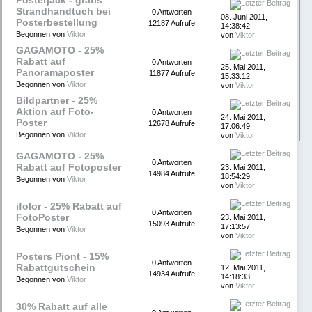
Posterjack - gratis
Strandhandtuch bei
0 Antworten
08. Juni 2011,
Posterbestellung
12187 Aufrufe
14:38:42
Begonnen von
Viktor
von
Viktor
GAGAMOTO - 25%
Rabatt auf
0 Antworten
25. Mai 2011,
Panoramaposter
11877 Aufrufe
15:33:12
Begonnen von
Viktor
von
Viktor
Bildpartner - 25%
Aktion auf Foto-
0 Antworten
24. Mai 2011,
Poster
12678 Aufrufe
17:06:49
Begonnen von
Viktor
von
Viktor
GAGAMOTO - 25%
0 Antworten
Rabatt auf Fotoposter
23. Mai 2011,
14984 Aufrufe
18:54:29
Begonnen von
Viktor
von
Viktor
ifolor - 25% Rabatt auf
0 Antworten
FotoPoster
23. Mai 2011,
15093 Aufrufe
17:13:57
Begonnen von
Viktor
von
Viktor
Posters Piont - 15%
0 Antworten
Rabattgutschein
12. Mai 2011,
14934 Aufrufe
14:18:33
Begonnen von
Viktor
von
Viktor
30% Rabatt auf alle