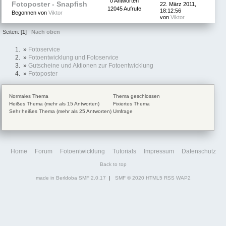
0 Antworten
Fotoposter - Snapfish
22. März 2011,
12045 Aufrufe
18:12:56
Begonnen von
Viktor
von
Viktor
Seiten: [
1
]
Nach oben
»
Fotoservice
»
Fotoentwicklung und Fotoservice
»
Gutscheine und Aktionen zur Fotoentwicklung
»
Fotoposter
Normales Thema
Thema geschlossen
Heißes Thema (mehr als 15 Antworten)
Fixiertes Thema
Sehr heißes Thema (mehr als 25 Antworten)
Umfrage
Home
Forum
Fotoentwicklung
Tutorials
Impressum
Datenschutz
Back to top
made in Berldoba
SMF 2.0.17
|
SMF © 2020
HTML5
RSS
WAP2