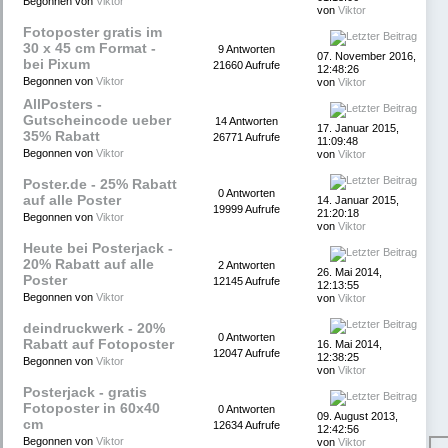
Begonnen von
Viktor
von
Viktor
Fotoposter gratis im
30 x 45 cm Format -
9 Antworten
07. November 2016,
bei Pixum
21660 Aufrufe
12:48:26
Begonnen von
Viktor
von
Viktor
AllPosters -
Gutscheincode ueber
14 Antworten
17. Januar 2015,
35% Rabatt
26771 Aufrufe
11:09:48
Begonnen von
Viktor
von
Viktor
Poster.de - 25% Rabatt
0 Antworten
auf alle Poster
14. Januar 2015,
19999 Aufrufe
21:20:18
Begonnen von
Viktor
von
Viktor
Heute bei Posterjack -
20% Rabatt auf alle
2 Antworten
26. Mai 2014,
Poster
12145 Aufrufe
12:13:55
Begonnen von
Viktor
von
Viktor
deindruckwerk - 20%
0 Antworten
Rabatt auf Fotoposter
16. Mai 2014,
12047 Aufrufe
12:38:25
Begonnen von
Viktor
von
Viktor
Posterjack - gratis
Fotoposter in 60x40
0 Antworten
09. August 2013,
cm
12634 Aufrufe
12:42:56
Begonnen von
Viktor
von
Viktor