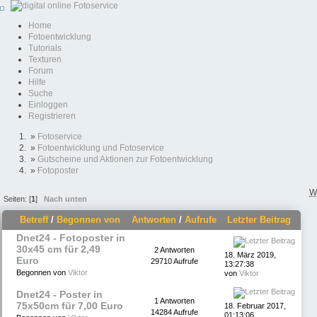
Home
Fotoentwicklung
Tutorials
Texturen
Forum
Hilfe
Suche
Einloggen
Registrieren
»
Fotoservice
»
Fotoentwicklung und Fotoservice
»
Gutscheine und Aktionen zur Fotoentwicklung
»
Fotoposter
W
Seiten: [
1
]
Nach unten
Betreff
/
Begonnen von
Antworten
/
Aufrufe
Letzter Beitrag
Dnet24 - Fotoposter in
30x45 cm für 2,49
2 Antworten
18. März 2019,
Euro
29710 Aufrufe
13:27:38
Begonnen von
Viktor
von
Viktor
Dnet24 - Poster in
1 Antworten
75x50cm für 7,00 Euro
18. Februar 2017,
14284 Aufrufe
01:13:06