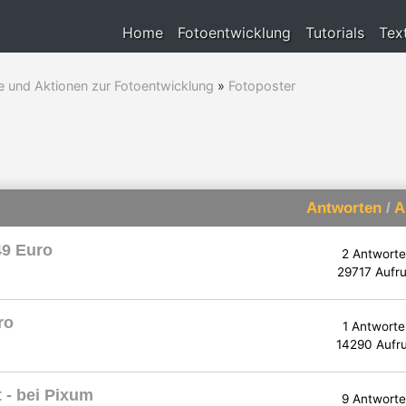
Home
Fotoentwicklung
Tutorials
Tex
e und Aktionen zur Fotoentwicklung
»
Fotoposter
Antworten
/
A
49 Euro
2 Antwort
29717 Aufru
ro
1 Antworte
14290 Aufr
 - bei Pixum
9 Antwort