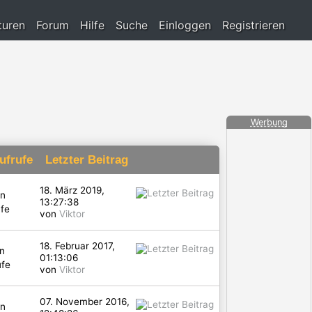
turen
Forum
Hilfe
Suche
Einloggen
Registrieren
Werbung
ufrufe
Letzter Beitrag
18. März 2019,
en
13:27:38
fe
von
Viktor
18. Februar 2017,
n
01:13:06
ufe
von
Viktor
07. November 2016,
en